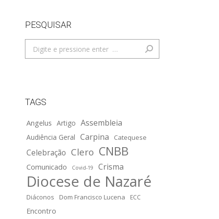
PESQUISAR
Search:
TAGS
Assembleia
Angelus
Artigo
Carpina
Audiência Geral
Catequese
CNBB
Clero
Celebração
Crisma
Comunicado
Covid-19
Diocese de Nazaré
Diáconos
Dom Francisco Lucena
ECC
Encontro