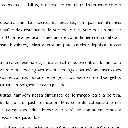
os jovens e adultos, o desejo de contribuir diretamente com a
o para a intimidade secreta das pessoas, sem qualquer influência
 saúde das instituições da sociedade civil, sem nos pronunciar
s. Uma fé autêntica – que nunca é cômoda nem individualista –
mitir valores, deixar a terra um pouco melhor depois da nossa
a na catequese não significa substituir os encontros do itinerário
s sobre modelos de governos ou ideologias partidárias. Discussões
ossos encontros porque emergem dos valores do Evangelho,
mana irrevogável de cada pessoa.
uistas, também nessa dimensão da formação para a política,
lidade do catequista educador. Mas se todo catequista é um
os catequistas educadores? Não será, se compreendermos a
nossos catequizandos.
 a catequese ao ensino de orações, novenas e devoções outras,