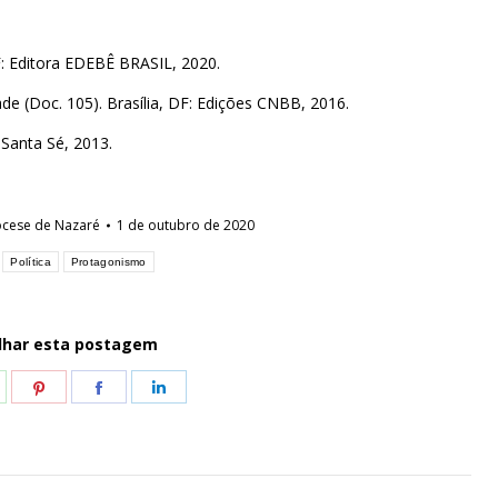
F: Editora EDEBÊ BRASIL, 2020.
de (Doc. 105). Brasília, DF: Edições CNBB, 2016.
Santa Sé, 2013.
ocese de Nazaré
1 de outubro de 2020
:
Política
Protagonismo
lhar esta postagem
hare
Share
Share
Share
n
on
on
on
hatsApp
Pinterest
Facebook
LinkedIn