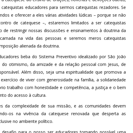
atequistas educadores para sermos catequistas rezadores. Se
dos e oferecer a eles várias atividades lúdicas – porque se não
ontro de catequese –, estaremos limitados a ser catequistas
o de restringir nossas discussões e ensinamentos à doutrina da
ncarnada na vida das pessoas e seremos meros catequistas
imposição alienada da doutrina.
educadores beba do Sistema Preventivo idealizado por São João
a, do otimismo, da amizade e da relação pessoal com Jesus, de
esponsável. Além disso, seja uma espiritualidade que promova a
exercício de viver com generosidade na família, a solidariedade
rio trabalho com honestidade e competência, a justiça e o bem
nto do acesso à cultura.
ntes da complexidade de sua missão, e as comunidades devem
ando-os na vivência da catequese renovada que desperta as
usive no ambiente político.
 desafio para o nosso ser educadores tornando possível uma