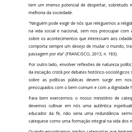
tem um imenso potencial de despertar, sobretudo n
melhoria da sociedade.
“Ninguém pode exigir de nós que releguemos a religiã
na vida social e nacional, sem nos preocupar com a
sobre os acontecimentos que interessam aos cidadão
comporta sempre um desejo de mudar o mundo, trans
passagem por ela” (FRANCISCO, 2013, n. 183).
Por outro lado, envolver reflexões de natureza polític
da iniciação cristã por debates histórico-sociológico
sobre as políticas públicas devem surgir em n
preocupados com o bem-comum e com a dignidade hu
Para bem exercermos o nosso ministério de cateq
devemos cultivar em nós uma autêntica espiritua
educador da fé, não seria uma redundância serm
catequese como uma formação integral na vida dos 
Quando encontramos irmãos catequistas que limitam