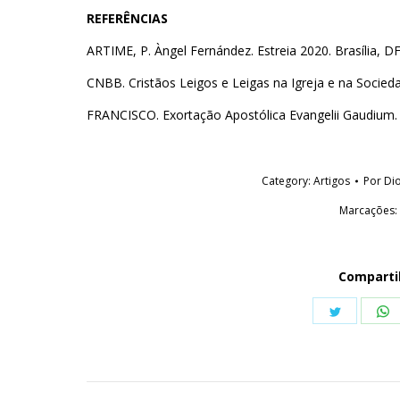
REFERÊNCIAS
ARTIME, P. Àngel Fernández. Estreia 2020. Brasília, D
CNBB. Cristãos Leigos e Leigas na Igreja e na Socieda
FRANCISCO. Exortação Apostólica Evangelii Gaudium. 
Category:
Artigos
Por
Di
Marcações
Comparti
Share
S
on
o
Twitter
W
Navegação