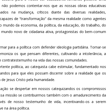
o, não podemos contentar-nos que as nossas obras educativas
os na mudança, críticos diante das diversas realidades,
 capazes de “transformação” da mesma realidade como agentes
 mundo da economia, da política, da educação, do trabalho, do
um mundo novo de cidadania ativa, protagonistas do bem-comum
rmar para a política com defender ideologia partidária. Tornar-se
emoniza os que pensam diferentes, cultivando a intolerância, a
 um contratestemunho na vida das nossas comunidades.
rtente política, ao catequista cabe estimular, fundamentado nos
izandos para que eles possam discernir sobre a realidade que os
a de Jesus Cristo pela humanidade.
ocação se despertar em nossos catequizandos os compromissos
s nossa missão se contribuirmos também com o amadurecimento da
ravés de nosso testemunho de vida, incentivando-os a serem
 na área política.