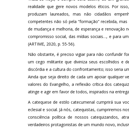
realidade que gere novos modelos éticos. Por iss
produzam laureados, mas não cidadãos empenhad
competentes não só pela “formação” recebida, mas
de mudança e melhoria, de esperança e renovação no
compromisso social, das mídias sociais…, e para 
(ARTIME, 2020, p. 55-56).
Não obstante, é preciso vigiar para não confundir fo
um cego militante que diviniza seus escolhidos e d
discórdia e a cultura do confrontamento; isso seria
Ainda que seja direito de cada um apoiar qualquer ve
valores do Evangelho, a reflexão crítica dos catequ
atinge e agir em favor de todos, inspirados na entreg
A catequese de estilo catecumenal cumprirá sua v
eclesial e social. Já nós, catequistas, cumpriremo
consciência política de nossos catequizandos, at
verdadeiros protagonistas de um mundo novo, inclusive