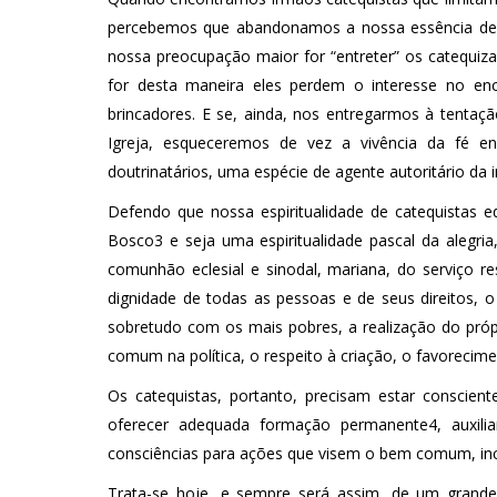
percebemos que abandonamos a nossa essência de c
nossa preocupação maior for “entreter” os catequizan
for desta maneira eles perdem o interesse no enc
brincadores. E se, ainda, nos entregarmos à tentaçã
Igreja, esqueceremos de vez a vivência da fé e
doutrinatários, uma espécie de agente autoritário da 
Defendo que nossa espiritualidade de catequistas 
Bosco3 e seja uma espiritualidade pascal da alegri
comunhão eclesial e sinodal, mariana, do serviço r
dignidade de todas as pessoas e de seus direitos, o 
sobretudo com os mais pobres, a realização do próp
comum na política, o respeito à criação, o favorecime
Os catequistas, portanto, precisam estar conscie
oferecer adequada formação permanente4, auxili
consciências para ações que visem o bem comum, incl
Trata-se hoje, e sempre será assim, de um grande