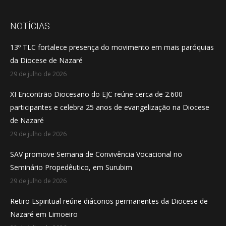
page
page
page
opens
opens
opens
NOTÍCIAS
in
in
in
13º TLC fortalece presença do movimento em mais paróquias
new
new
new
da Diocese de Nazaré
window
window
window
29 de julho de 2026
XI Encontrão Diocesano do EJC reúne cerca de 2.600
participantes e celebra 25 anos de evangelização na Diocese
de Nazaré
29 de julho de 2026
SAV promove Semana de Convivência Vocacional no
Seminário Propedêutico, em Surubim
29 de julho de 2026
Retiro Espiritual reúne diáconos permanentes da Diocese de
Nazaré em Limoeiro