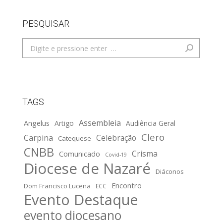
PESQUISAR
Search:
TAGS
Assembleia
Angelus
Artigo
Audiência Geral
Clero
Carpina
Celebração
Catequese
CNBB
Crisma
Comunicado
Covid-19
Diocese de Nazaré
Diáconos
Encontro
Dom Francisco Lucena
ECC
Evento Destaque
evento diocesano