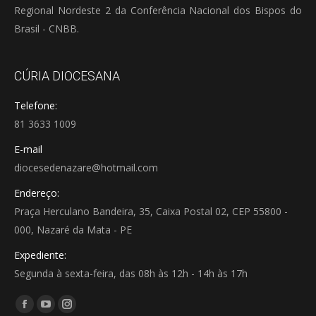
Regional Nordeste 2 da Conferência Nacional dos Bispos do
Brasil - CNBB.
CÚRIA DIOCESANA
Telefone:
81 3633 1009
E-mail
diocesedenazare@hotmail.com
Endereço:
Praça Herculano Bandeira, 35, Caixa Postal 02, CEP 55800 -
000, Nazaré da Mata - PE
Expediente:
Segunda à sexta-feira, das 08h às 12h - 14h às 17h
Encontre-nos em:
Facebook
YouTube
Instagram