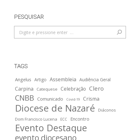
PESQUISAR
Search:
TAGS
Assembleia
Angelus
Artigo
Audiência Geral
Clero
Carpina
Celebração
Catequese
CNBB
Crisma
Comunicado
Covid-19
Diocese de Nazaré
Diáconos
Encontro
Dom Francisco Lucena
ECC
Evento Destaque
evento diocesano