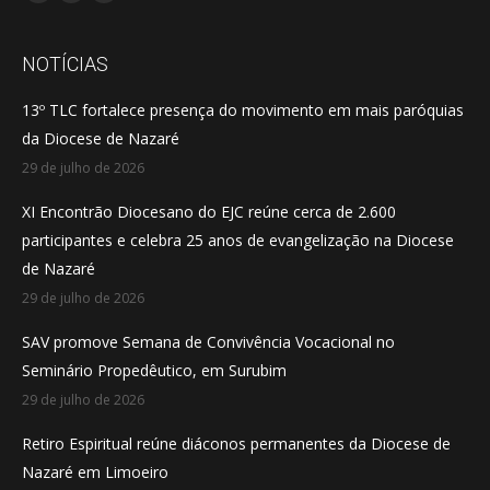
Facebook
YouTube
Instagram
page
page
page
opens
opens
opens
NOTÍCIAS
in
in
in
13º TLC fortalece presença do movimento em mais paróquias
new
new
new
da Diocese de Nazaré
window
window
window
29 de julho de 2026
XI Encontrão Diocesano do EJC reúne cerca de 2.600
participantes e celebra 25 anos de evangelização na Diocese
de Nazaré
29 de julho de 2026
SAV promove Semana de Convivência Vocacional no
Seminário Propedêutico, em Surubim
29 de julho de 2026
Retiro Espiritual reúne diáconos permanentes da Diocese de
Nazaré em Limoeiro