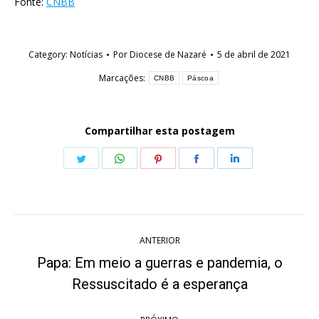
Fonte:
CNBB
Category:
Notícias
Por
Diocese de Nazaré
5 de abril de 2021
Marcações:
CNBB
Páscoa
Compartilhar esta postagem
Share
Share
Share
Share
Share
on
on
on
on
on
Twitter
WhatsApp
Pinterest
Facebook
LinkedIn
Navegação
ANTERIOR
de
Papa: Em meio a guerras e pandemia, o
Post
post:
Ressuscitado é a esperança
anterior: