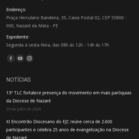
Endereço:
Praça Herculano Bandeira, 35, Caixa Postal 02, CEP 55800 -
000, Nazaré da Mata - PE
Expediente:
Segunda à sexta-feira, das 08h às 12h - 14h às 17h
Encontre-nos em:
Facebook
YouTube
Instagram
page
page
page
opens
opens
opens
NOTÍCIAS
in
in
in
13º TLC fortalece presença do movimento em mais paróquias
new
new
new
da Diocese de Nazaré
window
window
window
29 de julho de 2026
XI Encontrão Diocesano do EJC reúne cerca de 2.600
participantes e celebra 25 anos de evangelização na Diocese
de Nazaré