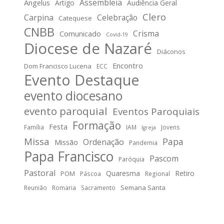
Assembleia
Angelus
Artigo
Audiência Geral
Clero
Carpina
Celebração
Catequese
CNBB
Crisma
Comunicado
Covid-19
Diocese de Nazaré
Diáconos
Encontro
Dom Francisco Lucena
ECC
Evento Destaque
evento diocesano
evento paroquial
Eventos Paroquiais
Formação
Festa
Família
IAM
Jovens
Igreja
Missa
Papa
Ordenação
Missão
Pandemia
Papa Francisco
Pascom
Paróquia
Pastoral
Quaresma
Retiro
POM
Páscoa
Regional
Semana Santa
Reunião
Romaria
Sacramento