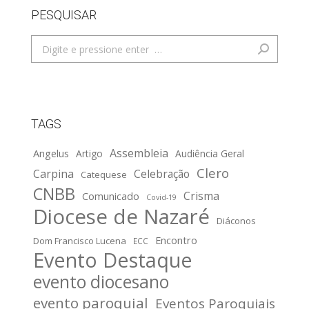
PESQUISAR
Search:
TAGS
Assembleia
Angelus
Artigo
Audiência Geral
Clero
Carpina
Celebração
Catequese
CNBB
Crisma
Comunicado
Covid-19
Diocese de Nazaré
Diáconos
Encontro
Dom Francisco Lucena
ECC
Evento Destaque
evento diocesano
evento paroquial
Eventos Paroquiais