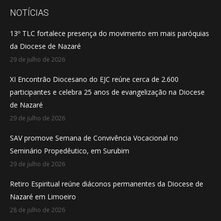
opens
opens
opens
NOTÍCIAS
in
in
in
13º TLC fortalece presença do movimento em mais paróquias
new
new
new
da Diocese de Nazaré
window
window
window
29 de julho de 2026
XI Encontrão Diocesano do EJC reúne cerca de 2.600
participantes e celebra 25 anos de evangelização na Diocese
de Nazaré
29 de julho de 2026
SAV promove Semana de Convivência Vocacional no
Seminário Propedêutico, em Surubim
29 de julho de 2026
Retiro Espiritual reúne diáconos permanentes da Diocese de
Nazaré em Limoeiro
28 de julho de 2026