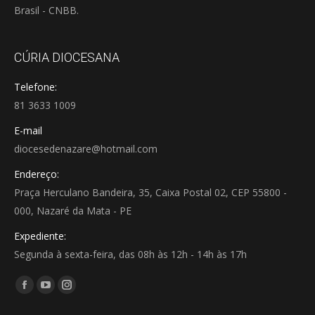
Brasil - CNBB.
CÚRIA DIOCESANA
Telefone:
81 3633 1009
E-mail
diocesedenazare@hotmail.com
Endereço:
Praça Herculano Bandeira, 35, Caixa Postal 02, CEP 55800 -
000, Nazaré da Mata - PE
Expediente:
Segunda à sexta-feira, das 08h às 12h - 14h às 17h
Encontre-nos em:
Facebook
YouTube
Instagram
page
page
page