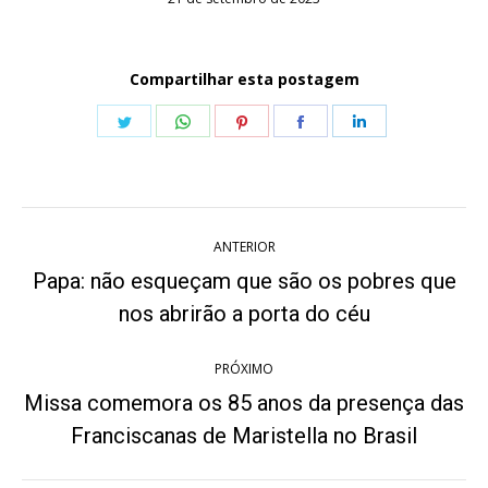
Compartilhar esta postagem
Share
Share
Share
Share
Share
on
on
on
on
on
Twitter
WhatsApp
Pinterest
Facebook
LinkedIn
Navegação
ANTERIOR
de
Papa: não esqueçam que são os pobres que
Post
post:
nos abrirão a porta do céu
anterior:
PRÓXIMO
Missa comemora os 85 anos da presença das
Próximo
Franciscanas de Maristella no Brasil
post: