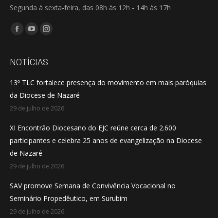
Segunda à sexta-feira, das 08h às 12h - 14h às 17h
Encontre-nos em:
Facebook
YouTube
Instagram
page
page
page
opens
opens
opens
NOTÍCIAS
in
in
in
13º TLC fortalece presença do movimento em mais paróquias
new
new
new
da Diocese de Nazaré
window
window
window
29 de julho de 2026
XI Encontrão Diocesano do EJC reúne cerca de 2.600
participantes e celebra 25 anos de evangelização na Diocese
de Nazaré
29 de julho de 2026
SAV promove Semana de Convivência Vocacional no
Seminário Propedêutico, em Surubim
29 de julho de 2026