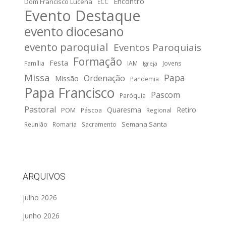
Encontro
Dom Francisco Lucena
ECC
Evento Destaque
evento diocesano
evento paroquial
Eventos Paroquiais
Formação
Festa
Família
IAM
Jovens
Igreja
Missa
Papa
Ordenação
Missão
Pandemia
Papa Francisco
Pascom
Paróquia
Pastoral
Quaresma
Retiro
POM
Páscoa
Regional
Semana Santa
Reunião
Romaria
Sacramento
ARQUIVOS
julho 2026
junho 2026