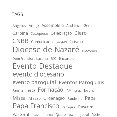
TAGS
Assembleia
Angelus
Artigo
Audiência Geral
Clero
Carpina
Celebração
Catequese
CNBB
Crisma
Comunicado
Covid-19
Diocese de Nazaré
Diáconos
Encontro
Dom Francisco Lucena
ECC
Evento Destaque
evento diocesano
evento paroquial
Eventos Paroquiais
Formação
Festa
Família
IAM
Jovens
Igreja
Missa
Papa
Ordenação
Missão
Pandemia
Papa Francisco
Pascom
Paróquia
Pastoral
Quaresma
Retiro
POM
Páscoa
Regional