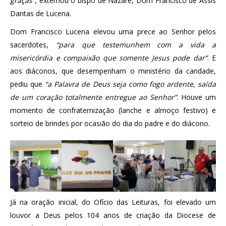
graças”
, externou o bispo de Nazaré, Dom Francisco de Assis
Dantas de Lucena.
Dom Francisco Lucena elevou uma prece ao Senhor pelos
sacerdotes,
“para que testemunhem com a vida a
misericórdia e compaixão que somente Jesus pode dar”
. E
aos diáconos, que desempenham o ministério da caridade,
pediu que
“a Palavra de Deus seja como fogo ardente, saída
de um coração totalmente entregue ao Senhor”
. Houve um
momento de confraternização (lanche e almoço festivo) e
sorteio de brindes por ocasião do dia do padre e do diácono.
Já na oração inicial, do Ofício das Leituras, foi elevado um
louvor a Deus pelos 104 anos de criação da Diocese de