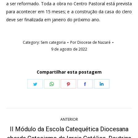
a ser reformado. Toda a obra no Centro Pastoral está prevista
para acontecer em 15 meses; e a construção da casa do clero
deve ser finalizada em janeiro do próximo ano.
Category:
Sem categoria
Por
Diocese de Nazaré
9 de agosto de 2022
Compartilhar esta postagem
Share
Share
Share
Share
Share
on
on
on
on
on
Twitter
WhatsApp
Pinterest
Facebook
LinkedIn
Navegação
ANTERIOR
de
II Módulo da Escola Catequética Diocesana
Post