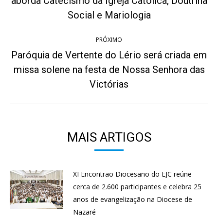
post:
aborda Catecismo da Igreja Católica, Doutrina
anterior:
Social e Mariologia
PRÓXIMO
Paróquia de Vertente do Lério será criada em
missa solene na festa de Nossa Senhora das
Próximo
post:
Victórias
MAIS ARTIGOS
XI Encontrão Diocesano do EJC reúne
cerca de 2.600 participantes e celebra 25
anos de evangelização na Diocese de
Nazaré