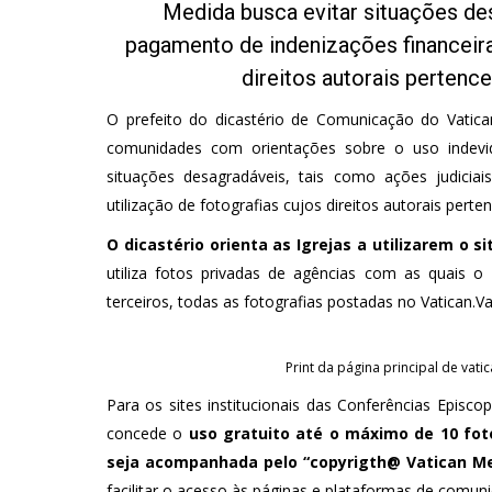
Medida busca evitar situações de
pagamento de indenizações financeira
direitos autorais perten
O prefeito do dicastério de Comunicação do Vatican
comunidades com orientações sobre o uso indevi
situações desagradáveis, tais como ações judicia
utilização de fotografias cujos direitos autorais per
O dicastério orienta as Igrejas a utilizarem o si
utiliza fotos privadas de agências com as quais 
terceiros, todas as fotografias postadas no Vatican.V
Print da página principal de vat
Para os sites institucionais das Conferências Episcop
concede o
uso gratuito até o máximo de 10 fot
seja acompanhada pelo “copyrigth@ Vatican M
facilitar o acesso às páginas e plataformas de comun