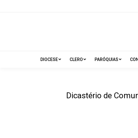
DIOCESE
CLERO
PARÓQUIAS
CO
Dicastério de Comun