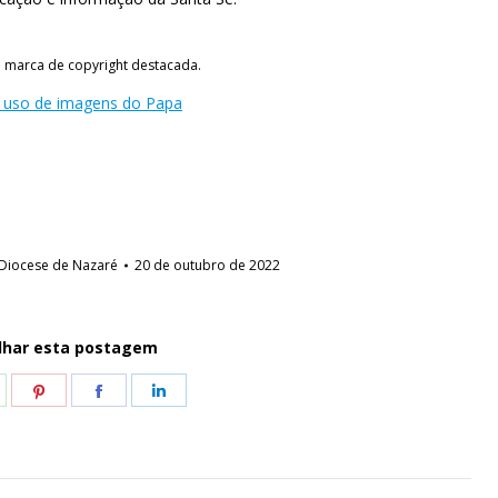
a marca de copyright destacada.
o uso de imagens do Papa
Diocese de Nazaré
20 de outubro de 2022
lhar esta postagem
hare
Share
Share
Share
n
on
on
on
hatsApp
Pinterest
Facebook
LinkedIn