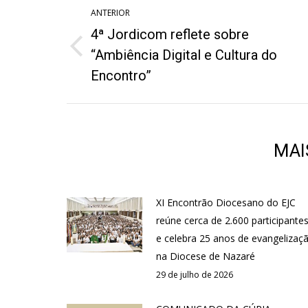
Navegação
ANTERIOR
de
4ª Jordicom reflete sobre
post:
Post
“Ambiência Digital e Cultura do
anterior:
Encontro”
MAI
XI Encontrão Diocesano do EJC
reúne cerca de 2.600 participante
e celebra 25 anos de evangelizaç
na Diocese de Nazaré
29 de julho de 2026