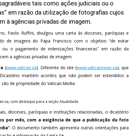
sagradáveis tais como ações judiciais ou o
s” em razão da utilização de fotografias cujos
cem à agências privadas de imagem.
o, Paolo Ruffini, divulgou uma carta às dioceses, paróquias e
do de imagens do Papa Francisco com o objetivo “de evitar
is ou o pagamento de indenizações financeiras” em razão da
tencem a agências privadas de imagem.
te
(
www.vatican.va
). Diferente do site (
www.vaticannews.va
), que
o Dicastério mantém acordos que não podem ser estendidos a
a são de propriedade do Vatican.Media.
ican.va, com destaque para a seção Atualidade.
ais, dioceses, paróquias e instituições relacionadas, o dicastério
os por mês, com a exigência de que a publicação da foto
edia”
. O documento também apresenta outras orientações para
icação e informação da Santa Sé.