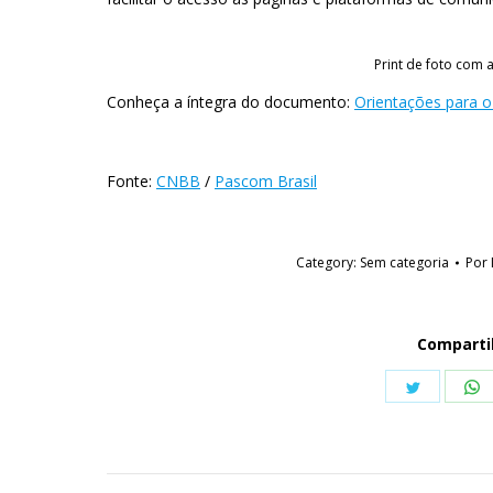
Print de foto com 
Conheça a íntegra do documento:
Orientações para 
Fonte:
CNBB
/
Pascom Brasil
Category:
Sem categoria
Por
Comparti
Share
S
on
o
Twitter
W