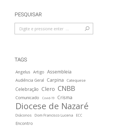
PESQUISAR
Search:
TAGS
Assembleia
Angelus
Artigo
Carpina
Audiência Geral
Catequese
CNBB
Clero
Celebração
Crisma
Comunicado
Covid-19
Diocese de Nazaré
Diáconos
Dom Francisco Lucena
ECC
Encontro