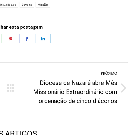
iritualidade
Jovens
Missão
lhar esta postagem
hare
Share
Share
Share
n
on
on
on
hatsApp
Pinterest
Facebook
LinkedIn
PRÓXIMO
Diocese de Nazaré abre Mês
Próximo
Missionário Extraordinário com
post:
ordenação de cinco diáconos
S ARTIGOS