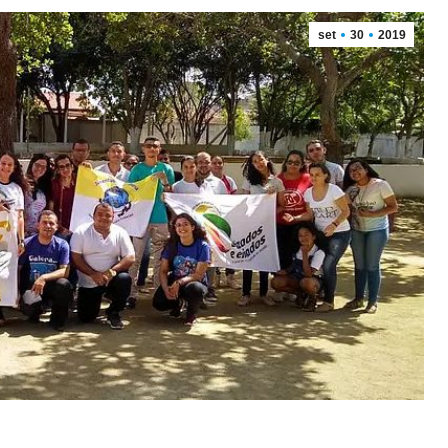
set
30
2019