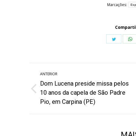
Marcações:
Esp
Comparti
Share
S
on
o
Twitter
W
Navegação
ANTERIOR
de
Dom Lucena preside missa pelos
post:
Post
10 anos da capela de São Padre
anterior:
Pio, em Carpina (PE)
MAI