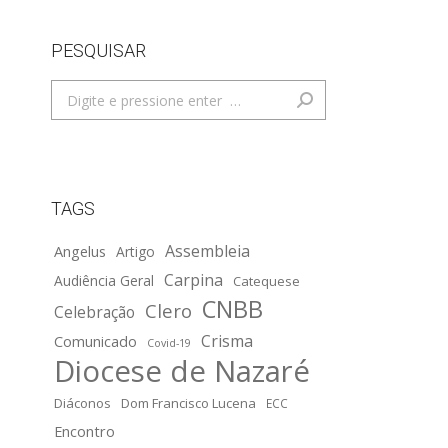
PESQUISAR
Search:
TAGS
Assembleia
Angelus
Artigo
Carpina
Audiência Geral
Catequese
CNBB
Clero
Celebração
Crisma
Comunicado
Covid-19
Diocese de Nazaré
Diáconos
Dom Francisco Lucena
ECC
Encontro