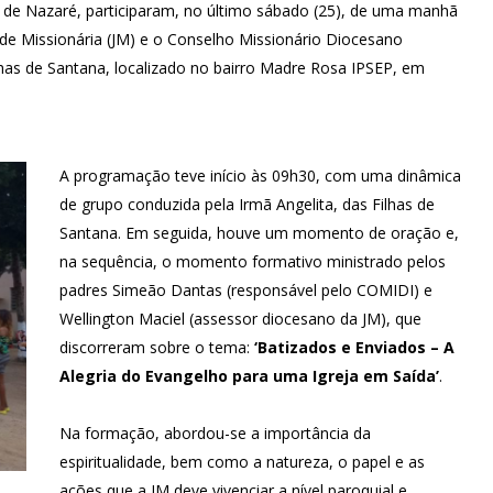
e de Nazaré, participaram, no último sábado (25), de uma manhã
ude Missionária (JM) e o Conselho Missionário Diocesano
has de Santana, localizado no bairro Madre Rosa IPSEP, em
A programação teve início às 09h30, com uma dinâmica
de grupo conduzida pela Irmã Angelita, das Filhas de
Santana. Em seguida, houve um momento de oração e,
na sequência, o momento formativo ministrado pelos
padres Simeão Dantas (responsável pelo COMIDI) e
Wellington Maciel (assessor diocesano da JM), que
discorreram sobre o tema:
‘Batizados e Enviados – A
Alegria do Evangelho para uma Igreja em Saída’
.
Na formação, abordou-se a importância da
espiritualidade, bem como a natureza, o papel e as
ações que a JM deve vivenciar a nível paroquial e