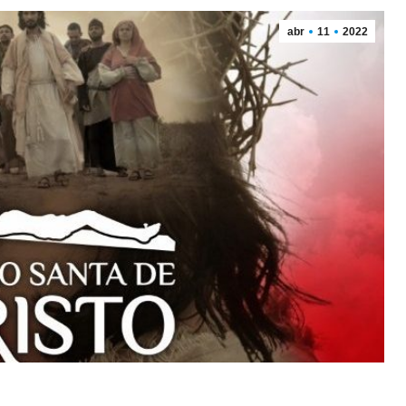
abr
11
2022