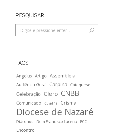
PESQUISAR
Search:
TAGS
Assembleia
Angelus
Artigo
Carpina
Audiência Geral
Catequese
CNBB
Clero
Celebração
Crisma
Comunicado
Covid-19
Diocese de Nazaré
Diáconos
Dom Francisco Lucena
ECC
Encontro