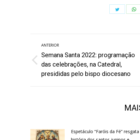
Share
S
on
o
Twitter
W
Navegação
ANTERIOR
de
Semana Santa 2022: programação
post:
Post
das celebrações, na Catedral,
anterior:
presididas pelo bispo diocesano
MAI
Espetáculo “Faróis da Fé” resgata
história dos santos juninos e