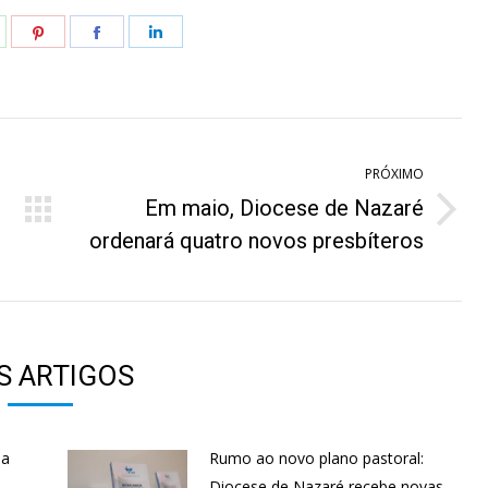
hare
Share
Share
Share
n
on
on
on
hatsApp
Pinterest
Facebook
LinkedIn
PRÓXIMO
Em maio, Diocese de Nazaré
Próximo
ordenará quatro novos presbíteros
post:
S ARTIGOS
 a
Rumo ao novo plano pastoral:
Diocese de Nazaré recebe novas