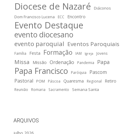
Diocese de Nazaré
Diáconos
Encontro
Dom Francisco Lucena
ECC
Evento Destaque
evento diocesano
evento paroquial
Eventos Paroquiais
Formação
Festa
Família
IAM
Jovens
Igreja
Missa
Papa
Ordenação
Missão
Pandemia
Papa Francisco
Pascom
Paróquia
Pastoral
Quaresma
Retiro
POM
Páscoa
Regional
Semana Santa
Reunião
Romaria
Sacramento
ARQUIVOS
julho 2026