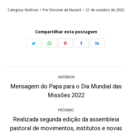
Category:
Notícias
Por
Diocese de Nazaré
21 de outubro de 2022
Compartilhar esta postagem
Share
Share
Share
Share
Share
on
on
on
on
on
Twitter
WhatsApp
Pinterest
Facebook
LinkedIn
Navegação
ANTERIOR
de
Mensagem do Papa para o Dia Mundial das
Post
post:
Missões 2022
anterior:
PRÓXIMO
Realizada segunda edição da assembleia
pastoral de movimentos, institutos e novas
Próximo