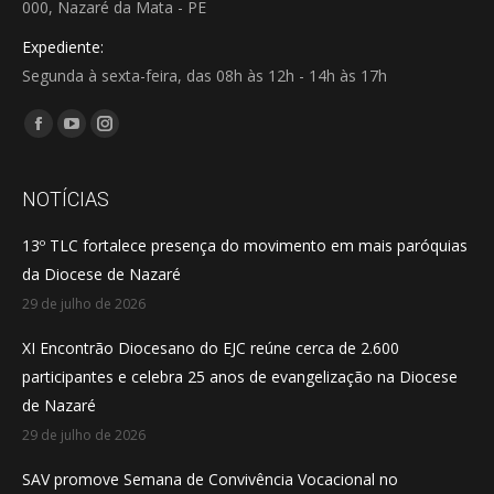
000, Nazaré da Mata - PE
Expediente:
Segunda à sexta-feira, das 08h às 12h - 14h às 17h
Encontre-nos em:
Facebook
YouTube
Instagram
page
page
page
opens
opens
opens
NOTÍCIAS
in
in
in
13º TLC fortalece presença do movimento em mais paróquias
new
new
new
da Diocese de Nazaré
window
window
window
29 de julho de 2026
XI Encontrão Diocesano do EJC reúne cerca de 2.600
participantes e celebra 25 anos de evangelização na Diocese
de Nazaré
29 de julho de 2026
SAV promove Semana de Convivência Vocacional no