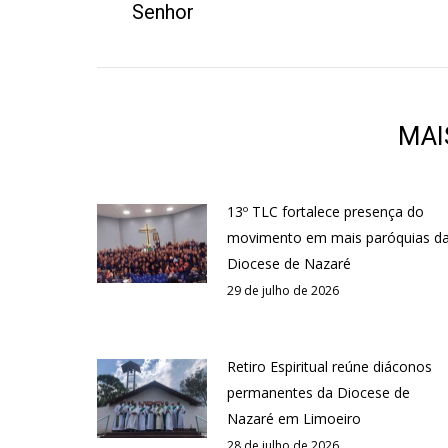
anterior:
Senhor
MAI
13º TLC fortalece presença do
movimento em mais paróquias d
Diocese de Nazaré
29 de julho de 2026
Retiro Espiritual reúne diáconos
permanentes da Diocese de
Nazaré em Limoeiro
28 de julho de 2026