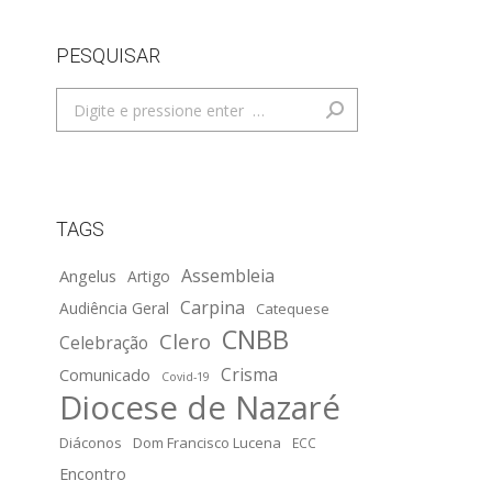
PESQUISAR
Search:
TAGS
Assembleia
Angelus
Artigo
Carpina
Audiência Geral
Catequese
CNBB
Clero
Celebração
Crisma
Comunicado
Covid-19
Diocese de Nazaré
Diáconos
Dom Francisco Lucena
ECC
Encontro