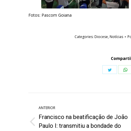
Fotos: Pascom Goiana
Categories:
Diocese
,
Notícias
P
Comparti
Share
S
on
o
Twitter
W
Navegação
de
ANTERIOR
Francisco na beatificação de João
post:
Post
Paulo I: transmitiu a bondade do