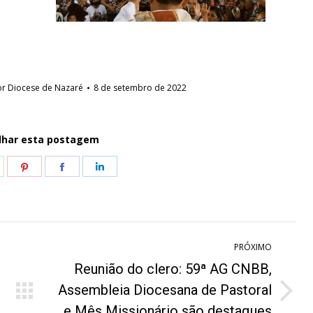
or
Diocese de Nazaré
8 de setembro de 2022
lhar esta postagem
hare
Share
Share
Share
n
on
on
on
hatsApp
Pinterest
Facebook
LinkedIn
PRÓXIMO
Reunião do clero: 59ª AG CNBB,
Assembleia Diocesana de Pastoral
Próximo
e Mês Missionário são destaques