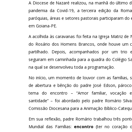
A Diocese de Nazaré realizou, na manhã do último 
pandemia da Covid-19, a terceira edição da Romar
paróquias, áreas e setores pastorais participaram d
em Goiana-PE.
A acolhida às caravanas foi feita na Igreja Matriz d
do Rosário dos Homens Brancos, onde houve um 
partilhado. Depois, acompanhados por um trio el
seguiram em caminhada para a quadra do Colégio Sa
na qual se desenvolveu toda a programação.
No início, um momento de louvor com as famílias, s
de abertura e bênção do padre José Edson, pároco
tema do encontro – “Amor familiar, vocação 
santidade” – foi abordado pelo padre Romário Silva
Comissão Diocesana para a Animação Bíblico-Catequé
Em sua reflexão, padre Romário trabalhou três pon
Mundial das Famílias:
encontro
(ter no coração o