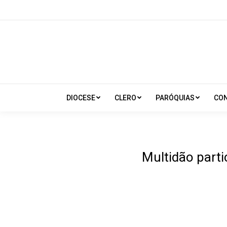
DIOCESE
CLERO
PARÓQUIAS
CO
Multidão part