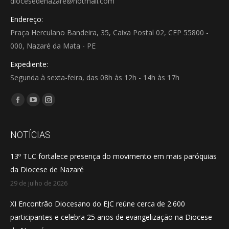
diocesedenazare@hotmail.com
Endereço:
Praça Herculano Bandeira, 35, Caixa Postal 02, CEP 55800 -
000, Nazaré da Mata - PE
Expediente:
Segunda à sexta-feira, das 08h às 12h - 14h às 17h
Encontre-nos em:
Facebook
YouTube
Instagram
page
page
page
opens
opens
opens
NOTÍCIAS
in
in
in
13º TLC fortalece presença do movimento em mais paróquias
new
new
new
da Diocese de Nazaré
window
window
window
29 de julho de 2026
XI Encontrão Diocesano do EJC reúne cerca de 2.600
participantes e celebra 25 anos de evangelização na Diocese