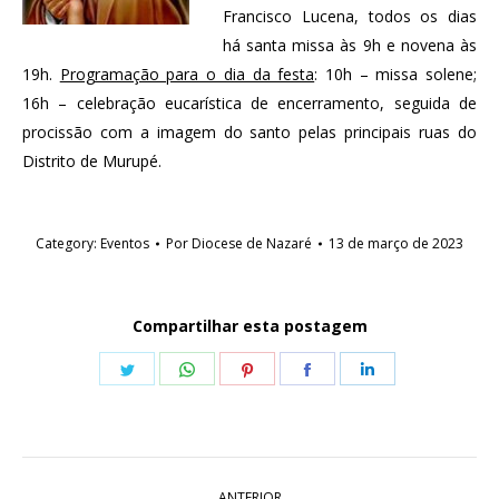
Francisco Lucena, todos os dias
há santa missa às 9h e novena às
19h.
Programação para o dia da festa
: 10h – missa solene;
16h – celebração eucarística de encerramento, seguida de
procissão com a imagem do santo pelas principais ruas do
Distrito de Murupé.
Category:
Eventos
Por
Diocese de Nazaré
13 de março de 2023
Compartilhar esta postagem
Share
Share
Share
Share
Share
on
on
on
on
on
Twitter
WhatsApp
Pinterest
Facebook
LinkedIn
Navegação
ANTERIOR