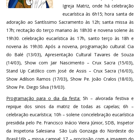
Igreja Matriz, onde há celebração
eucarística às 6h15; hora santa de
adoração ao Santíssimo Sacramento às 12h; santa missa às
17h; recitação do terço mariano às 18h30 e novena solene às
19h30. celebração eucarística às 17h, santo terço às 18h e
novena às 19h30. Após a novena, programação cultural: Cia
do Balé (13/03), Apresentação Cultural Tavares de Souza
(14/03), Show com Jair Nascimento – Crux Sacra (15/03),
Stand Up Católico com José de Assis – Crux Sacra (16/03),
Show Adilson Ramos (17/03), Show Pe. João Cralos (18/03),
Show Pe. Diego Silva (19/03).
Programação para o dia da festa:
5h – alvorada festiva e
repique dos sinos da matriz de todas as capelas; 6h –
celebração eucarística; 10h – solene concelebração eucarística
presidida pelo Pe. Francisco Inácio Vieira Júnior, SDB, Inspetor
da Inspetoria Salesiana São Luís Gonzaga do Nordeste do
Brasil;16h – missa campal; 17 – procissão com a imagem do