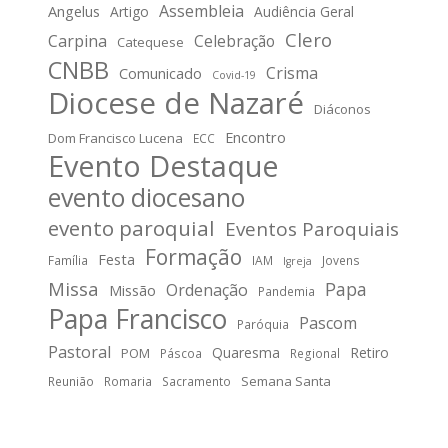
Assembleia
Angelus
Artigo
Audiência Geral
Clero
Carpina
Celebração
Catequese
CNBB
Crisma
Comunicado
Covid-19
Diocese de Nazaré
Diáconos
Encontro
Dom Francisco Lucena
ECC
Evento Destaque
evento diocesano
evento paroquial
Eventos Paroquiais
Formação
Festa
Família
IAM
Jovens
Igreja
Missa
Papa
Ordenação
Missão
Pandemia
Papa Francisco
Pascom
Paróquia
Pastoral
Quaresma
Retiro
POM
Páscoa
Regional
Semana Santa
Reunião
Romaria
Sacramento