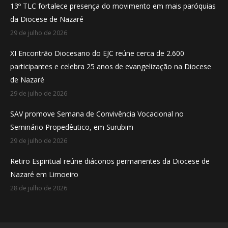
13º TLC fortalece presença do movimento em mais paróquias
new
new
new
da Diocese de Nazaré
window
window
window
29 de julho de 2026
XI Encontrão Diocesano do EJC reúne cerca de 2.600
participantes e celebra 25 anos de evangelização na Diocese
de Nazaré
29 de julho de 2026
SAV promove Semana de Convivência Vocacional no
Seminário Propedêutico, em Surubim
29 de julho de 2026
Retiro Espiritual reúne diáconos permanentes da Diocese de
Nazaré em Limoeiro
28 de julho de 2026