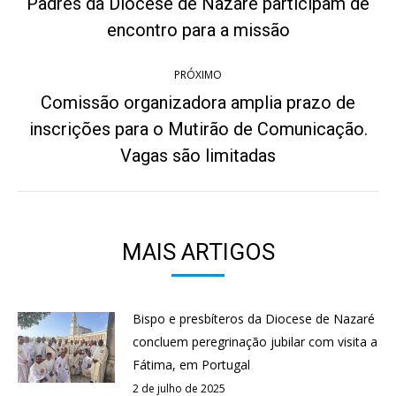
Padres da Diocese de Nazaré participam de
Post
post:
encontro para a missão
anterior:
PRÓXIMO
Comissão organizadora amplia prazo de
inscrições para o Mutirão de Comunicação.
Próximo
post:
Vagas são limitadas
MAIS ARTIGOS
Bispo e presbíteros da Diocese de Nazaré
concluem peregrinação jubilar com visita a
Fátima, em Portugal
2 de julho de 2025