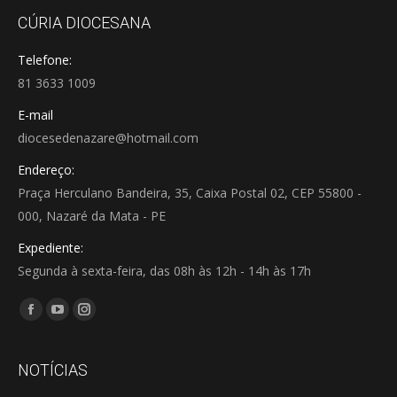
CÚRIA DIOCESANA
Telefone:
81 3633 1009
E-mail
diocesedenazare@hotmail.com
Endereço:
Praça Herculano Bandeira, 35, Caixa Postal 02, CEP 55800 -
000, Nazaré da Mata - PE
Expediente:
Segunda à sexta-feira, das 08h às 12h - 14h às 17h
Encontre-nos em:
Facebook
YouTube
Instagram
page
page
page
opens
opens
opens
NOTÍCIAS
in
in
in