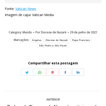
Fonte:
Vatican News
Imagem de capa: Vatican Media
Category:
Mundo
Por
Diocese de Nazaré
29 de junho de 2021
Marcações:
Angelus
Diocese de Nazaré
Papa Francisco
São Pedro e São Paulo
Compartilhar esta postagem
Share
Share
Share
Share
Share
on
on
on
on
on
Twitter
WhatsApp
Pinterest
Facebook
LinkedIn
Navegação
ANTERIOR
de