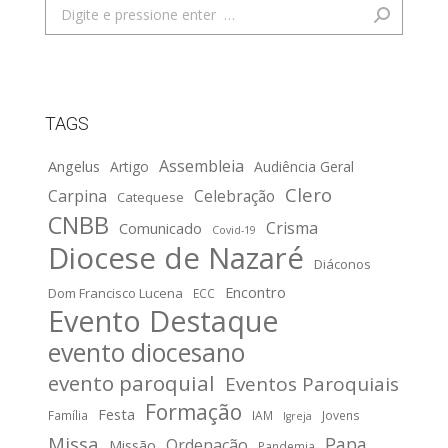
Search:
TAGS
Assembleia
Angelus
Artigo
Audiência Geral
Clero
Carpina
Celebração
Catequese
CNBB
Crisma
Comunicado
Covid-19
Diocese de Nazaré
Diáconos
Encontro
Dom Francisco Lucena
ECC
Evento Destaque
evento diocesano
evento paroquial
Eventos Paroquiais
Formação
Festa
Família
IAM
Jovens
Igreja
Missa
Papa
Ordenação
Missão
Pandemia