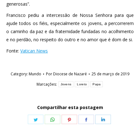
generosas”.
Francisco pediu a intercessão de Nossa Senhora para que
ajude todos os fiéis, especialmente os jovens, a percorrerem
o caminho da paz e da fraternidade fundadas no acolhimento
e no perdão, no respeito do outro e no amor que é dom de si.
Fonte:
Vatican News
Category:
Mundo
Por
Diocese de Nazaré
25 de março de 2019
Marcações:
Jovens
Loreto
Papa
Compartilhar esta postagem
Share
Share
Share
Share
Share
on
on
on
on
on
Twitter
WhatsApp
Pinterest
Facebook
LinkedIn