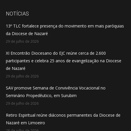
page
page
page
opens
opens
opens
NOTÍCIAS
in
in
in
13º TLC fortalece presença do movimento em mais paróquias
new
new
new
da Diocese de Nazaré
window
window
window
29 de julho de 2026
XI Encontrão Diocesano do EJC reúne cerca de 2.600
participantes e celebra 25 anos de evangelização na Diocese
de Nazaré
29 de julho de 2026
SAV promove Semana de Convivência Vocacional no
Seminário Propedêutico, em Surubim
29 de julho de 2026
Retiro Espiritual reúne diáconos permanentes da Diocese de
Nazaré em Limoeiro
28 de julho de 2026