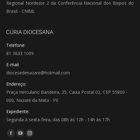
Regional Nordeste 2 da Conferência Nacional dos Bispos do
Brasil - CNBB.
CÚRIA DIOCESANA
Telefone:
81 3633 1009
E-mail
diocesedenazare@hotmail.com
Endereço:
Praça Herculano Bandeira, 35, Caixa Postal 02, CEP 55800 -
000, Nazaré da Mata - PE
Expediente:
Segunda à sexta-feira, das 08h às 12h - 14h às 17h
Encontre-nos em:
Facebook
YouTube
Instagram