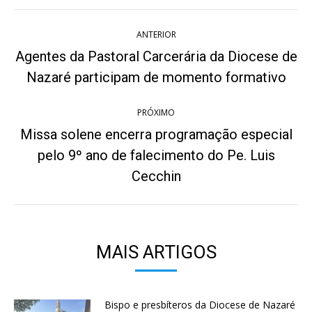
Navegação
ANTERIOR
de
Agentes da Pastoral Carcerária da Diocese de
Post
post:
Nazaré participam de momento formativo
anterior:
PRÓXIMO
Missa solene encerra programação especial
pelo 9º ano de falecimento do Pe. Luis
Próximo
post:
Cecchin
MAIS ARTIGOS
Bispo e presbíteros da Diocese de Nazaré