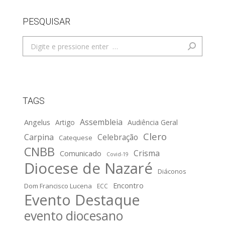
PESQUISAR
Search:
TAGS
Assembleia
Angelus
Artigo
Audiência Geral
Clero
Carpina
Celebração
Catequese
CNBB
Crisma
Comunicado
Covid-19
Diocese de Nazaré
Diáconos
Encontro
Dom Francisco Lucena
ECC
Evento Destaque
evento diocesano