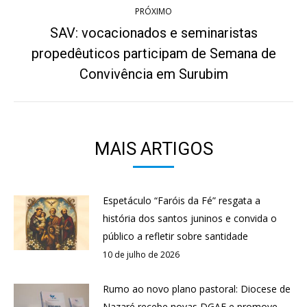
PRÓXIMO
SAV: vocacionados e seminaristas
propedêuticos participam de Semana de
Próximo
post:
Convivência em Surubim
MAIS ARTIGOS
Espetáculo “Faróis da Fé” resgata a
história dos santos juninos e convida o
público a refletir sobre santidade
10 de julho de 2026
Rumo ao novo plano pastoral: Diocese de
Nazaré recebe novas DGAE e promove