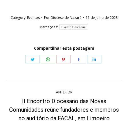
Category:
Eventos
Por
Diocese de Nazaré
11 de julho de 2023
Marcações:
Evento Destaque
Compartilhar esta postagem
Share
Share
Share
Share
Share
on
on
on
on
on
Twitter
WhatsApp
Pinterest
Facebook
LinkedIn
Navegação
ANTERIOR
de
II Encontro Diocesano das Novas
post:
Comunidades reúne fundadores e membros
Post
anterior:
no auditório da FACAL, em Limoeiro