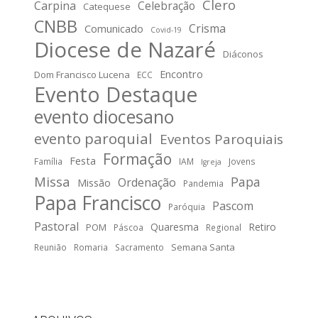
Clero
Carpina
Celebração
Catequese
CNBB
Crisma
Comunicado
Covid-19
Diocese de Nazaré
Diáconos
Encontro
Dom Francisco Lucena
ECC
Evento Destaque
evento diocesano
evento paroquial
Eventos Paroquiais
Formação
Festa
Família
IAM
Jovens
Igreja
Missa
Papa
Ordenação
Missão
Pandemia
Papa Francisco
Pascom
Paróquia
Pastoral
Quaresma
Retiro
POM
Páscoa
Regional
Semana Santa
Reunião
Romaria
Sacramento