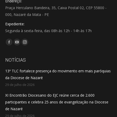
Endereço:
Praça Herculano Bandeira, 35, Caixa Postal 02, CEP 55800 -
000, Nazaré da Mata - PE
Expediente:
Segunda à sexta-feira, das 08h às 12h - 14h às 17h
Encontre-nos em:
Facebook
YouTube
Instagram
page
page
page
opens
opens
opens
NOTÍCIAS
in
in
in
13º TLC fortalece presença do movimento em mais paróquias
new
new
new
da Diocese de Nazaré
window
window
window
29 de julho de 2026
XI Encontrão Diocesano do EJC reúne cerca de 2.600
participantes e celebra 25 anos de evangelização na Diocese
de Nazaré
29 de julho de 2026