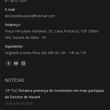
81 3633 1009
E-mail
diocesedenazare@hotmail.com
Endereço:
Praça Herculano Bandeira, 35, Caixa Postal 02, CEP 55800 -
000, Nazaré da Mata - PE
Expediente:
Segunda à sexta-feira, das 08h às 12h - 14h às 17h
Encontre-nos em:
Facebook
YouTube
Instagram
page
page
page
opens
opens
opens
NOTÍCIAS
in
in
in
13º TLC fortalece presença do movimento em mais paróquias
new
new
new
da Diocese de Nazaré
window
window
window
29 de julho de 2026