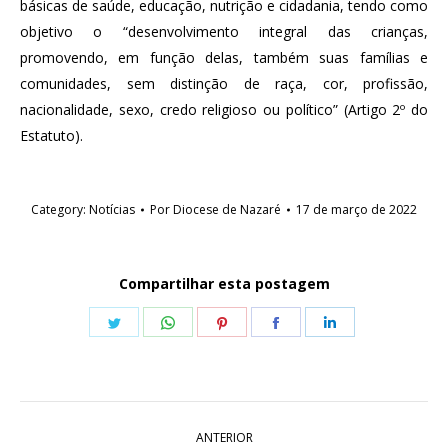
básicas de saúde, educação, nutrição e cidadania, tendo como
objetivo o “desenvolvimento integral das crianças,
promovendo, em função delas, também suas famílias e
comunidades, sem distinção de raça, cor, profissão,
nacionalidade, sexo, credo religioso ou político” (Artigo 2º do
Estatuto).
Category:
Notícias
Por
Diocese de Nazaré
17 de março de 2022
Compartilhar esta postagem
Share
Share
Share
Share
Share
on
on
on
on
on
Twitter
WhatsApp
Pinterest
Facebook
LinkedIn
Navegação
ANTERIOR