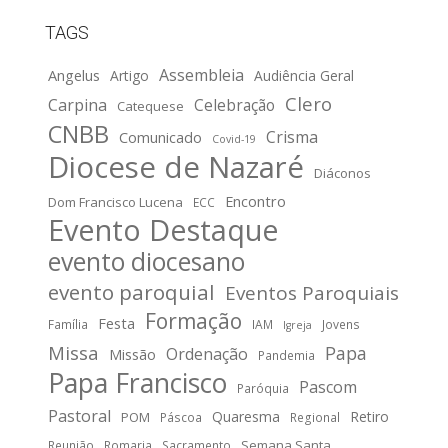
TAGS
Assembleia
Angelus
Artigo
Audiência Geral
Clero
Carpina
Celebração
Catequese
CNBB
Crisma
Comunicado
Covid-19
Diocese de Nazaré
Diáconos
Encontro
Dom Francisco Lucena
ECC
Evento Destaque
evento diocesano
evento paroquial
Eventos Paroquiais
Formação
Festa
Família
IAM
Jovens
Igreja
Missa
Papa
Ordenação
Missão
Pandemia
Papa Francisco
Pascom
Paróquia
Pastoral
Quaresma
Retiro
POM
Páscoa
Regional
Semana Santa
Reunião
Romaria
Sacramento