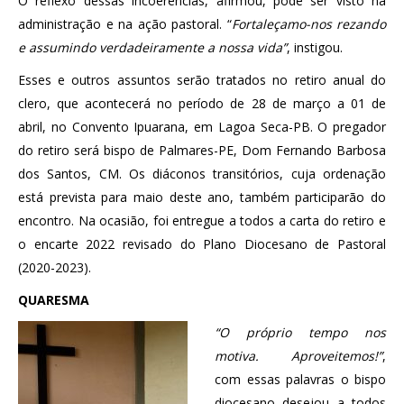
O reflexo dessas incoerências, afirmou, pode ser visto na
administração e na ação pastoral. “
Fortaleçamo-nos rezando
e assumindo verdadeiramente a nossa vida”
, instigou.
Esses e outros assuntos serão tratados no retiro anual do
clero, que acontecerá no período de 28 de março a 01 de
abril, no Convento Ipuarana, em Lagoa Seca-PB. O pregador
do retiro será bispo de Palmares-PE, Dom Fernando Barbosa
dos Santos, CM. Os diáconos transitórios, cuja ordenação
está prevista para maio deste ano, também participarão do
encontro. Na ocasião, foi entregue a todos a carta do retiro e
o encarte 2022 revisado do Plano Diocesano de Pastoral
(2020-2023).
QUARESMA
“O próprio tempo nos
motiva. Aproveitemos!”
,
com essas palavras o bispo
diocesano desejou a todos