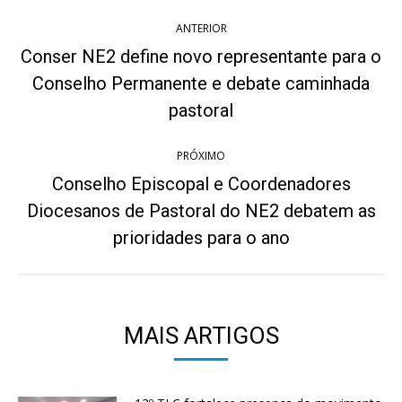
Navegação
ANTERIOR
de
Conser NE2 define novo representante para o
post:
Conselho Permanente e debate caminhada
Post
anterior:
pastoral
PRÓXIMO
Conselho Episcopal e Coordenadores
Diocesanos de Pastoral do NE2 debatem as
Próximo
post:
prioridades para o ano
MAIS ARTIGOS