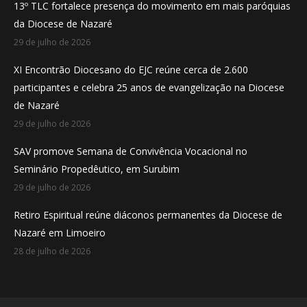
13º TLC fortalece presença do movimento em mais paróquias
new
new
new
da Diocese de Nazaré
window
window
window
29 de julho de 2026
XI Encontrão Diocesano do EJC reúne cerca de 2.600
participantes e celebra 25 anos de evangelização na Diocese
de Nazaré
29 de julho de 2026
SAV promove Semana de Convivência Vocacional no
Seminário Propedêutico, em Surubim
29 de julho de 2026
Retiro Espiritual reúne diáconos permanentes da Diocese de
Nazaré em Limoeiro
28 de julho de 2026