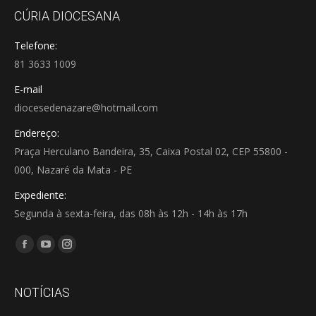
CÚRIA DIOCESANA
Telefone:
81 3633 1009
E-mail
diocesedenazare@hotmail.com
Endereço:
Praça Herculano Bandeira, 35, Caixa Postal 02, CEP 55800 -
000, Nazaré da Mata - PE
Expediente:
Segunda à sexta-feira, das 08h às 12h - 14h às 17h
Encontre-nos em:
Facebook
YouTube
Instagram
page
page
page
opens
opens
opens
NOTÍCIAS
in
in
in