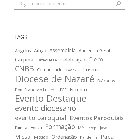
Search:
TAGS
Assembleia
Angelus
Artigo
Audiência Geral
Clero
Carpina
Celebração
Catequese
CNBB
Crisma
Comunicado
Covid-19
Diocese de Nazaré
Diáconos
Encontro
Dom Francisco Lucena
ECC
Evento Destaque
evento diocesano
evento paroquial
Eventos Paroquiais
Formação
Festa
Família
IAM
Jovens
Igreja
Missa
Papa
Ordenação
Missão
Pandemia