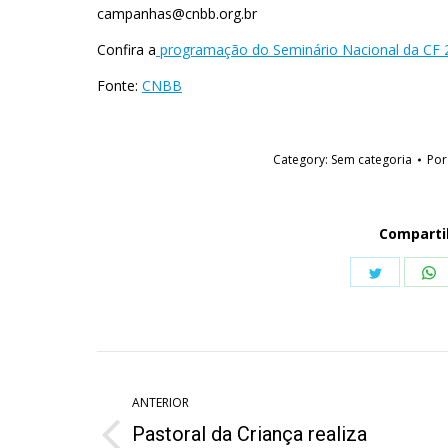
campanhas@cnbb.org.br
Confira a
programação do Seminário Nacional da CF 
Fonte:
CNBB
Category:
Sem categoria
Po
Comparti
Share
S
on
o
Twitter
W
Navegação
de
ANTERIOR
Pastoral da Criança realiza
Post