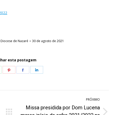
2022
r
Diocese de Nazaré
30 de agosto de 2021
lhar esta postagem
hare
Share
Share
Share
n
on
on
on
hatsApp
Pinterest
Facebook
LinkedIn
PRÓXIMO
Missa presidida por Dom Lucena
Próximo