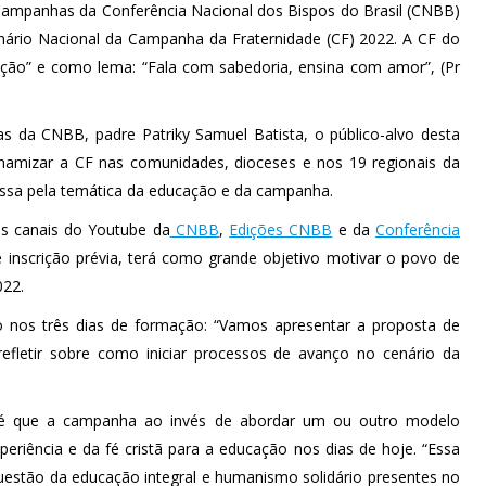
 Campanhas da Conferência Nacional dos Bispos do Brasil (CNBB)
nário Nacional da Campanha da Fraternidade (CF) 2022. A CF do
ção” e como lema: “Fala com sabedoria, ensina com amor”, (Pr
 da CNBB, padre Patriky Samuel Batista, o público-alvo desta
namizar a CF nas comunidades, dioceses e nos 19 regionais da
sa pela temática da educação e da campanha.
os canais do Youtube da
CNBB
,
Edições CNBB
e da
Conferência
inscrição prévia, terá como grande objetivo motivar o povo de
022.
o nos três dias de formação: “Vamos apresentar a proposta de
efletir sobre como iniciar processos de avanço no cenário da
 é que a campanha ao invés de abordar um ou outro modelo
periência e da fé cristã para a educação nos dias de hoje. “Essa
uestão da educação integral e humanismo solidário presentes no