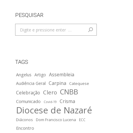
PESQUISAR
Search:
TAGS
Assembleia
Angelus
Artigo
Carpina
Audiência Geral
Catequese
CNBB
Clero
Celebração
Crisma
Comunicado
Covid-19
Diocese de Nazaré
Diáconos
Dom Francisco Lucena
ECC
Encontro