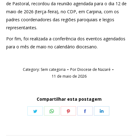
de Pastoral, recordou da reunião agendada para o dia 12 de
maio de 2026 (terça-feira), no CDP, em Carpina, com os
padres coordenadores das regiões paroquiais e leigos
representantes.
Por fim, foi realizada a conferência dos eventos agendados
para o mês de maio no calendário diocesano.
Category:
Sem categoria
Por
Diocese de Nazaré
11 de maio de 2026
Compartilhar esta postagem
Share
Share
Share
Share
Share
on
on
on
on
on
Twitter
WhatsApp
Pinterest
Facebook
LinkedIn