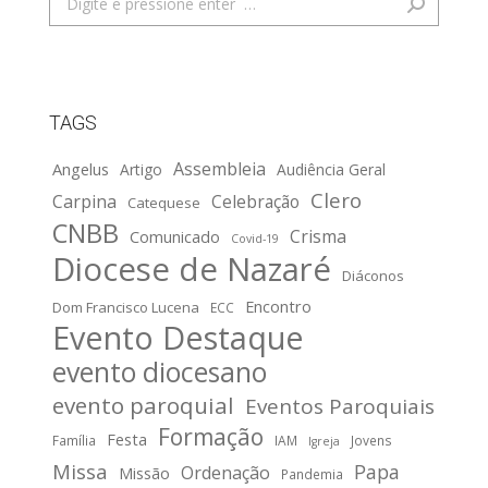
TAGS
Assembleia
Angelus
Artigo
Audiência Geral
Clero
Carpina
Celebração
Catequese
CNBB
Crisma
Comunicado
Covid-19
Diocese de Nazaré
Diáconos
Encontro
Dom Francisco Lucena
ECC
Evento Destaque
evento diocesano
evento paroquial
Eventos Paroquiais
Formação
Festa
Família
IAM
Jovens
Igreja
Missa
Papa
Ordenação
Missão
Pandemia