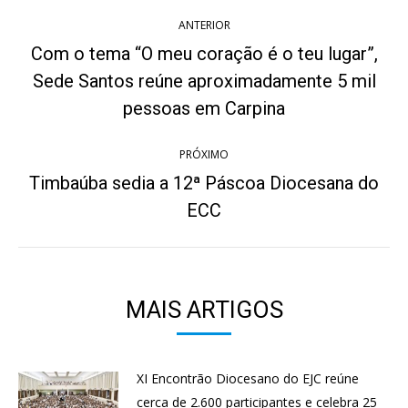
Navegação
ANTERIOR
de
Com o tema “O meu coração é o teu lugar”,
post:
Sede Santos reúne aproximadamente 5 mil
Post
anterior:
pessoas em Carpina
PRÓXIMO
Timbaúba sedia a 12ª Páscoa Diocesana do
Próximo
ECC
post:
MAIS ARTIGOS
XI Encontrão Diocesano do EJC reúne
cerca de 2.600 participantes e celebra 25