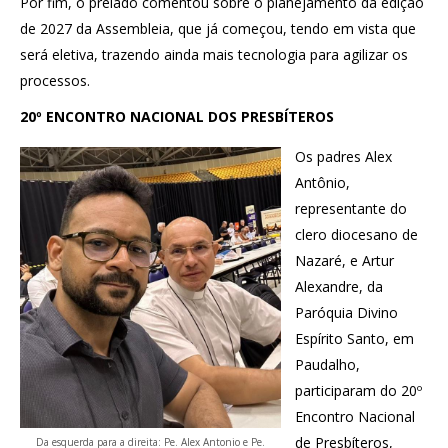
Por fim, o prelado comentou sobre o planejamento da edição
de 2027 da Assembleia, que já começou, tendo em vista que
será eletiva, trazendo ainda mais tecnologia para agilizar os
processos.
20º ENCONTRO NACIONAL DOS PRESBÍTEROS
Os padres Alex
Antônio,
representante do
clero diocesano de
Nazaré, e Artur
Alexandre, da
Paróquia Divino
Espírito Santo, em
Paudalho,
participaram do 20º
Encontro Nacional
de Presbíteros,
Da esquerda para a direita: Pe. Alex Antonio e Pe.