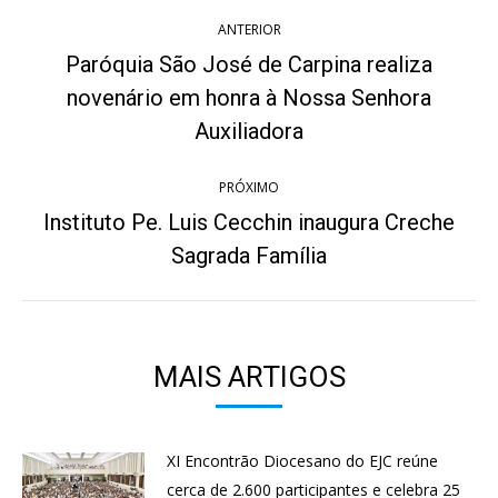
Navegação
ANTERIOR
de
Paróquia São José de Carpina realiza
post:
novenário em honra à Nossa Senhora
Post
anterior:
Auxiliadora
PRÓXIMO
Instituto Pe. Luis Cecchin inaugura Creche
Próximo
Sagrada Família
post:
MAIS ARTIGOS
XI Encontrão Diocesano do EJC reúne
cerca de 2.600 participantes e celebra 25