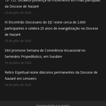
13º TLC fortalece presença do movimento em mais paróquias
new
new
new
da Diocese de Nazaré
window
window
window
29 de julho de 2026
XI Encontrão Diocesano do EJC reúne cerca de 2.600
participantes e celebra 25 anos de evangelização na Diocese
de Nazaré
29 de julho de 2026
SAV promove Semana de Convivência Vocacional no
Seminário Propedêutico, em Surubim
29 de julho de 2026
Retiro Espiritual reúne diáconos permanentes da Diocese de
Nazaré em Limoeiro
28 de julho de 2026
Desenvolvido por
Aveloi