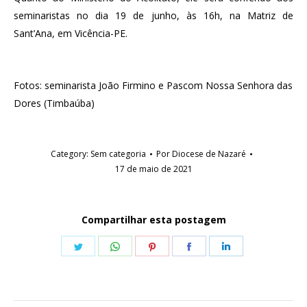
seminaristas no dia 19 de junho, às 16h, na Matriz de
Sant’Ana, em Vicência-PE.
Fotos: seminarista João Firmino e Pascom Nossa Senhora das
Dores (Timbaúba)
Category:
Sem categoria
Por
Diocese de Nazaré
17 de maio de 2021
Compartilhar esta postagem
Share
Share
Share
Share
Share
on
on
on
on
on
Twitter
WhatsApp
Pinterest
Facebook
LinkedIn