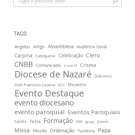
TAGS
Assembleia
Angelus
Artigo
Audiência Geral
Clero
Carpina
Celebração
Catequese
CNBB
Crisma
Comunicado
Covid-19
Diocese de Nazaré
Diáconos
Encontro
Dom Francisco Lucena
ECC
Evento Destaque
evento diocesano
evento paroquial
Eventos Paroquiais
Formação
Festa
Família
IAM
Jovens
Igreja
Missa
Papa
Ordenação
Missão
Pandemia