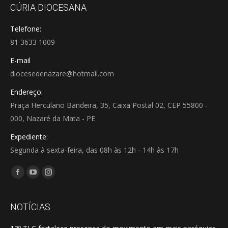
CÚRIA DIOCESANA
Telefone:
81 3633 1009
E-mail
diocesedenazare@hotmail.com
Endereço:
Praça Herculano Bandeira, 35, Caixa Postal 02, CEP 55800 -
000, Nazaré da Mata - PE
Expediente:
Segunda à sexta-feira, das 08h às 12h - 14h às 17h
Encontre-nos em:
Facebook
YouTube
Instagram
page
page
page
opens
opens
opens
NOTÍCIAS
in
in
in