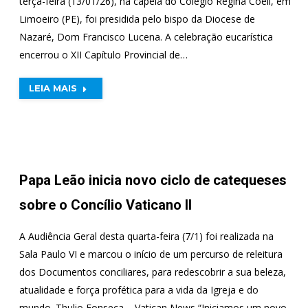
terça-feira (13/01/26), na capela do Colégio Regina Coeli, em
Limoeiro (PE), foi presidida pelo bispo da Diocese de
Nazaré, Dom Francisco Lucena. A celebração eucarística
encerrou o XII Capítulo Provincial de…
LEIA MAIS
Papa Leão inicia novo ciclo de catequeses
sobre o Concílio Vaticano II
A Audiência Geral desta quarta-feira (7/1) foi realizada na
Sala Paulo VI e marcou o início de um percurso de releitura
dos Documentos conciliares, para redescobrir a sua beleza,
atualidade e força profética para a vida da Igreja e do
mundo. Thulio Fonseca – Vatican News “Iniciamos um novo