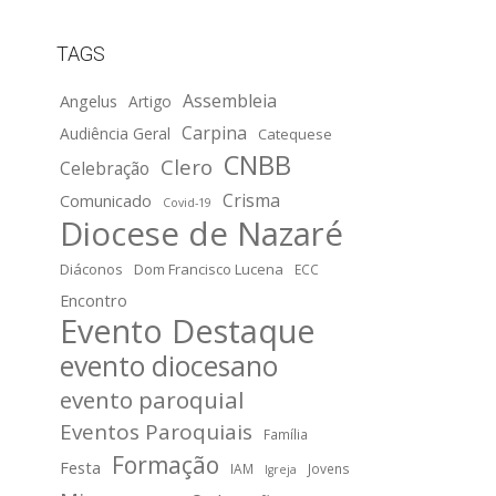
TAGS
Assembleia
Angelus
Artigo
Carpina
Audiência Geral
Catequese
CNBB
Clero
Celebração
Crisma
Comunicado
Covid-19
Diocese de Nazaré
Diáconos
Dom Francisco Lucena
ECC
Encontro
Evento Destaque
evento diocesano
evento paroquial
Eventos Paroquiais
Família
Formação
Festa
IAM
Jovens
Igreja