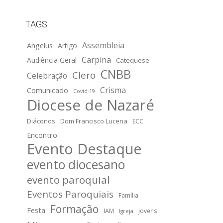
TAGS
Assembleia
Angelus
Artigo
Carpina
Audiência Geral
Catequese
CNBB
Clero
Celebração
Crisma
Comunicado
Covid-19
Diocese de Nazaré
Diáconos
Dom Francisco Lucena
ECC
Encontro
Evento Destaque
evento diocesano
evento paroquial
Eventos Paroquiais
Família
Formação
Festa
IAM
Jovens
Igreja