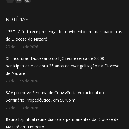
Facebook
YouTube
Instagram
page
page
page
opens
opens
opens
NOTÍCIAS
in
in
in
13º TLC fortalece presença do movimento em mais paróquias
new
new
new
da Diocese de Nazaré
window
window
window
29 de julho de 2026
XI Encontrão Diocesano do EJC reúne cerca de 2.600
participantes e celebra 25 anos de evangelização na Diocese
de Nazaré
29 de julho de 2026
SAV promove Semana de Convivência Vocacional no
Seminário Propedêutico, em Surubim
29 de julho de 2026
Retiro Espiritual reúne diáconos permanentes da Diocese de
Nazaré em Limoeiro