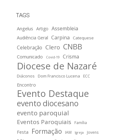
TAGS
Assembleia
Angelus
Artigo
Carpina
Audiência Geral
Catequese
CNBB
Clero
Celebração
Crisma
Comunicado
Covid-19
Diocese de Nazaré
Diáconos
Dom Francisco Lucena
ECC
Encontro
Evento Destaque
evento diocesano
evento paroquial
Eventos Paroquiais
Família
Formação
Festa
IAM
Jovens
Igreja