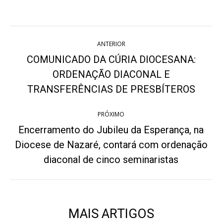
on
on
on
on
on
Twitter
WhatsApp
Pinterest
Facebook
LinkedIn
Navegação
ANTERIOR
de
COMUNICADO DA CÚRIA DIOCESANA:
post:
ORDENAÇÃO DIACONAL E
Post
anterior:
TRANSFERÊNCIAS DE PRESBÍTEROS
PRÓXIMO
Encerramento do Jubileu da Esperança, na
Diocese de Nazaré, contará com ordenação
Próximo
post:
diaconal de cinco seminaristas
MAIS ARTIGOS