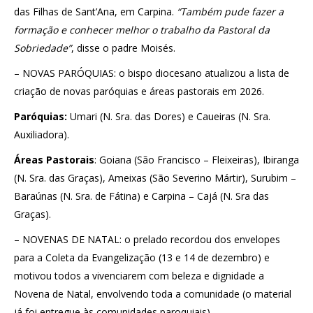
das Filhas de Sant’Ana, em Carpina.
“Também pude fazer a
formação e conhecer melhor o trabalho da Pastoral da
Sobriedade”
, disse o padre Moisés.
– NOVAS PARÓQUIAS: o bispo diocesano atualizou a lista de
criação de novas paróquias e áreas pastorais em 2026.
Paróquias:
Umari (N. Sra. das Dores) e Caueiras (N. Sra.
Auxiliadora).
Áreas Pastorais
: Goiana (São Francisco – Fleixeiras), Ibiranga
(N. Sra. das Graças), Ameixas (São Severino Mártir), Surubim –
Baraúnas (N. Sra. de Fátina) e Carpina – Cajá (N. Sra das
Graças).
– NOVENAS DE NATAL: o prelado recordou dos envelopes
para a Coleta da Evangelização (13 e 14 de dezembro) e
motivou todos a vivenciarem com beleza e dignidade a
Novena de Natal, envolvendo toda a comunidade (o material
já foi entregue às comunidades paroquiais).