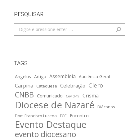
PESQUISAR
Search:
TAGS
Assembleia
Angelus
Artigo
Audiência Geral
Clero
Carpina
Celebração
Catequese
CNBB
Crisma
Comunicado
Covid-19
Diocese de Nazaré
Diáconos
Encontro
Dom Francisco Lucena
ECC
Evento Destaque
evento diocesano