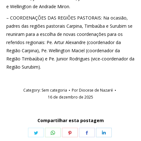
e Wellington de Andrade Miron.
– COORDENAÇÕES DAS REGIÕES PASTORAIS: Na ocasião,
padres das regiões pastorais Carpina, Timbaúba e Surubim se
reuniram para a escolha de novas coordenações para os
referidos regionais: Pe. Artur Alexandre (coordenador da
Região Carpina), Pe. Wellington Maciel (coordenador da
Região Timbaúba) e Pe. Junior Rodrigues (vice-coordenador da
Região Surubim).
Category:
Sem categoria
Por
Diocese de Nazaré
16 de dezembro de 2025
Compartilhar esta postagem
Share
Share
Share
Share
Share