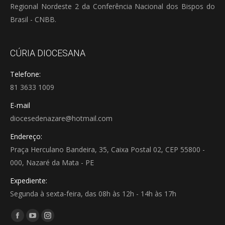
Regional Nordeste 2 da Conferência Nacional dos Bispos do
Brasil - CNBB.
CÚRIA DIOCESANA
Telefone:
81 3633 1009
E-mail
diocesedenazare@hotmail.com
Endereço:
Praça Herculano Bandeira, 35, Caixa Postal 02, CEP 55800 -
000, Nazaré da Mata - PE
Expediente:
Segunda à sexta-feira, das 08h às 12h - 14h às 17h
Encontre-nos em:
Facebook
YouTube
Instagram