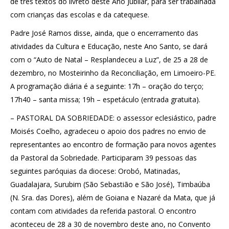
de três textos do livreto deste Ano Jubilar, para ser trabalhada
com crianças das escolas e da catequese.
Padre José Ramos disse, ainda, que o encerramento das
atividades da Cultura e Educação, neste Ano Santo, se dará
com o “Auto de Natal – Resplandeceu a Luz”, de 25 a 28 de
dezembro, no Mosteirinho da Reconciliação, em Limoeiro-PE.
A programação diária é a seguinte: 17h – oração do terço;
17h40 – santa missa; 19h – espetáculo (entrada gratuita).
– PASTORAL DA SOBRIEDADE: o assessor eclesiástico, padre
Moisés Coelho, agradeceu o apoio dos padres no envio de
representantes ao encontro de formação para novos agentes
da Pastoral da Sobriedade. Participaram 39 pessoas das
seguintes paróquias da diocese: Orobó, Matinadas,
Guadalajara, Surubim (São Sebastião e São José), Timbaúba
(N. Sra. das Dores), além de Goiana e Nazaré da Mata, que já
contam com atividades da referida pastoral. O encontro
aconteceu de 28 a 30 de novembro deste ano, no Convento