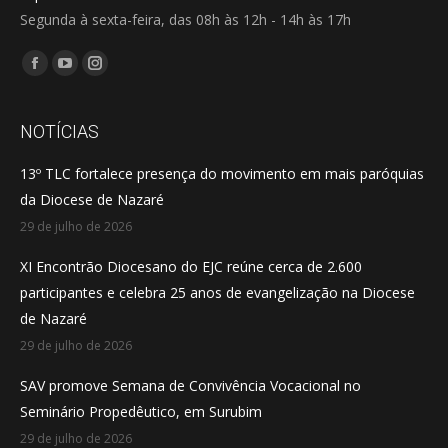
Segunda à sexta-feira, das 08h às 12h - 14h às 17h
Encontre-nos em:
Facebook
YouTube
Instagram
page
page
page
opens
opens
opens
NOTÍCIAS
in
in
in
13º TLC fortalece presença do movimento em mais paróquias
new
new
new
da Diocese de Nazaré
window
window
window
29 de julho de 2026
XI Encontrão Diocesano do EJC reúne cerca de 2.600
participantes e celebra 25 anos de evangelização na Diocese
de Nazaré
29 de julho de 2026
SAV promove Semana de Convivência Vocacional no
Seminário Propedêutico, em Surubim
29 de julho de 2026