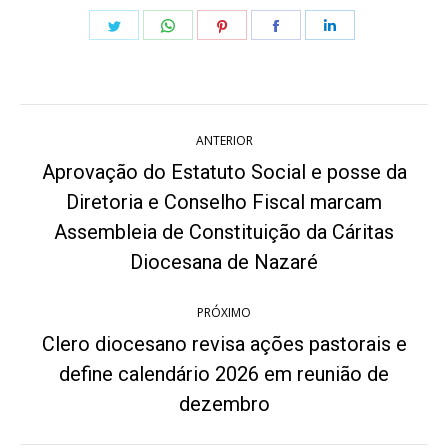
Share
Share
Share
Share
Share
on
on
on
on
on
Twitter
WhatsApp
Pinterest
Facebook
LinkedIn
Navegação
ANTERIOR
de
Aprovação do Estatuto Social e posse da
post:
Diretoria e Conselho Fiscal marcam
Post
Assembleia de Constituição da Cáritas
anterior:
Diocesana de Nazaré
PRÓXIMO
Clero diocesano revisa ações pastorais e
define calendário 2026 em reunião de
Próximo
post:
dezembro