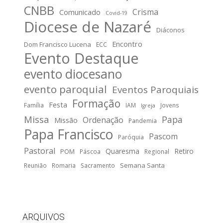
CNBB
Crisma
Comunicado
Covid-19
Diocese de Nazaré
Diáconos
Encontro
Dom Francisco Lucena
ECC
Evento Destaque
evento diocesano
evento paroquial
Eventos Paroquiais
Formação
Festa
Família
IAM
Jovens
Igreja
Missa
Papa
Ordenação
Missão
Pandemia
Papa Francisco
Pascom
Paróquia
Pastoral
Quaresma
Retiro
POM
Páscoa
Regional
Semana Santa
Reunião
Romaria
Sacramento
ARQUIVOS