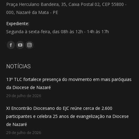
Praça Herculano Bandeira, 35, Caixa Postal 02, CEP 55800 -
000, Nazaré da Mata - PE
Expediente:
Segunda à sexta-feira, das 08h às 12h - 14h às 17h
Encontre-nos em:
Facebook
YouTube
Instagram
page
page
page
opens
opens
opens
NOTÍCIAS
in
in
in
13º TLC fortalece presença do movimento em mais paróquias
new
new
new
da Diocese de Nazaré
window
window
window
29 de julho de 2026
XI Encontrão Diocesano do EJC reúne cerca de 2.600
participantes e celebra 25 anos de evangelização na Diocese
de Nazaré
29 de julho de 2026