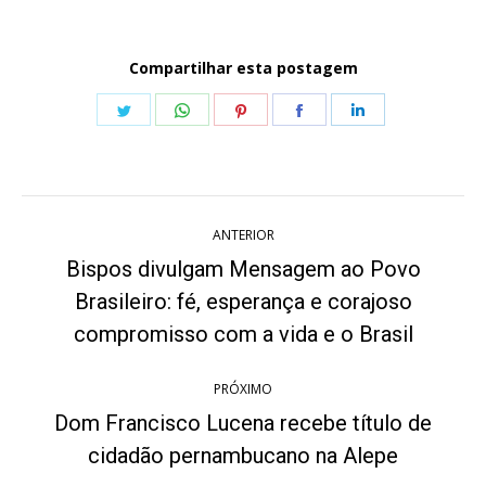
Compartilhar esta postagem
Share
Share
Share
Share
Share
on
on
on
on
on
Twitter
WhatsApp
Pinterest
Facebook
LinkedIn
Navegação
ANTERIOR
de
Bispos divulgam Mensagem ao Povo
post:
Brasileiro: fé, esperança e corajoso
Post
anterior:
compromisso com a vida e o Brasil
PRÓXIMO
Dom Francisco Lucena recebe título de
Próximo
cidadão pernambucano na Alepe
post: