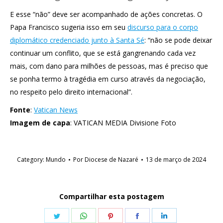
E esse “não” deve ser acompanhado de ações concretas. O
Papa Francisco sugeria isso em seu
discurso para o corpo
diplomático credenciado junto à Santa Sé
: “não se pode deixar
continuar um conflito, que se está gangrenando cada vez
mais, com dano para milhões de pessoas, mas é preciso que
se ponha termo à tragédia em curso através da negociação,
no respeito pelo direito internacional”.
Fonte
:
Vatican News
Imagem de capa
: VATICAN MEDIA Divisione Foto
Category:
Mundo
Por
Diocese de Nazaré
13 de março de 2024
Compartilhar esta postagem
Share
Share
Share
Share
Share