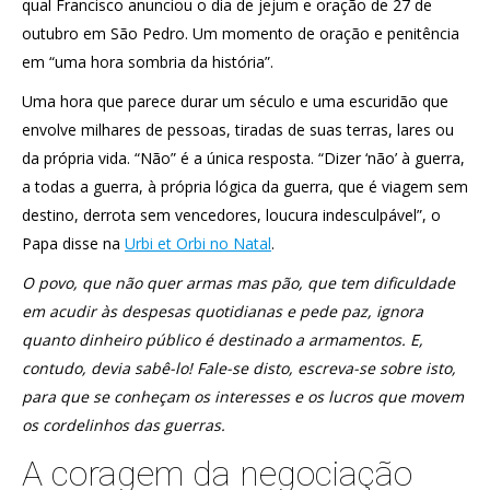
qual Francisco anunciou o dia de jejum e oração de 27 de
outubro em São Pedro. Um momento de oração e penitência
em “uma hora sombria da história”.
Uma hora que parece durar um século e uma escuridão que
envolve milhares de pessoas, tiradas de suas terras, lares ou
da própria vida. “Não” é a única resposta. “Dizer ‘não’ à guerra,
a todas a guerra, à própria lógica da guerra, que é viagem sem
destino, derrota sem vencedores, loucura indesculpável”, o
Papa disse na
Urbi et Orbi no Natal
.
O povo, que não quer armas mas pão, que tem dificuldade
em acudir às despesas quotidianas e pede paz, ignora
quanto dinheiro público é destinado a armamentos. E,
contudo, devia sabê-lo! Fale-se disto, escreva-se sobre isto,
para que se conheçam os interesses e os lucros que movem
os cordelinhos das guerras.
A coragem da negociação