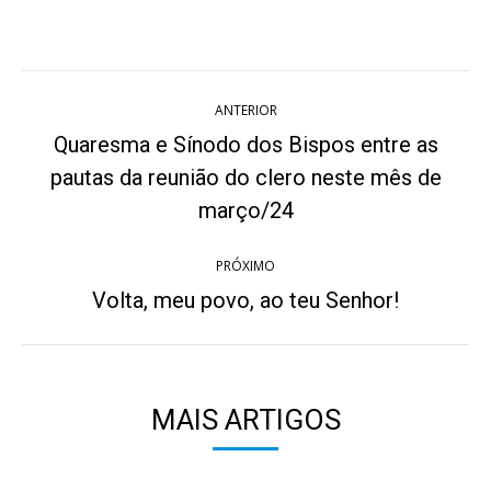
on
on
on
on
on
Twitter
WhatsApp
Pinterest
Facebook
LinkedIn
Navegação
ANTERIOR
de
Quaresma e Sínodo dos Bispos entre as
post:
pautas da reunião do clero neste mês de
Post
anterior:
março/24
PRÓXIMO
Volta, meu povo, ao teu Senhor!
Próximo
post:
MAIS ARTIGOS