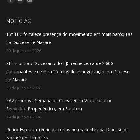
Facebook
YouTube
Instagram
page
page
page
opens
opens
opens
NOTÍCIAS
in
in
in
13º TLC fortalece presença do movimento em mais paróquias
new
new
new
da Diocese de Nazaré
window
window
window
29 de julho de 2026
XI Encontrão Diocesano do EJC reúne cerca de 2.600
participantes e celebra 25 anos de evangelização na Diocese
de Nazaré
29 de julho de 2026
SAV promove Semana de Convivência Vocacional no
Seminário Propedêutico, em Surubim
29 de julho de 2026
Retiro Espiritual reúne diáconos permanentes da Diocese de
Nazaré em Limoeiro