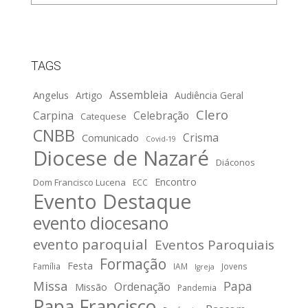
TAGS
Assembleia
Angelus
Artigo
Audiência Geral
Clero
Carpina
Celebração
Catequese
CNBB
Crisma
Comunicado
Covid-19
Diocese de Nazaré
Diáconos
Encontro
Dom Francisco Lucena
ECC
Evento Destaque
evento diocesano
evento paroquial
Eventos Paroquiais
Formação
Festa
Família
IAM
Jovens
Igreja
Missa
Papa
Ordenação
Missão
Pandemia
Papa Francisco