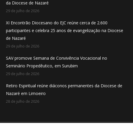
da Diocese de Nazaré
window
window
window
29 de julho de 2026
XI Encontrão Diocesano do EJC reúne cerca de 2.600
participantes e celebra 25 anos de evangelização na Diocese
de Nazaré
29 de julho de 2026
SAV promove Semana de Convivência Vocacional no
Seminário Propedêutico, em Surubim
29 de julho de 2026
Retiro Espiritual reúne diáconos permanentes da Diocese de
Nazaré em Limoeiro
28 de julho de 2026
Desenvolvido por
Aveloi