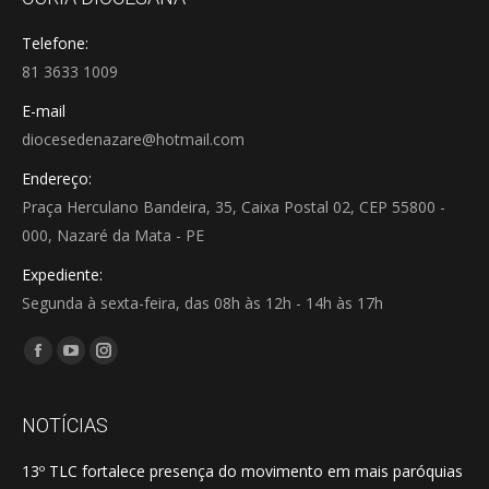
Telefone:
81 3633 1009
E-mail
diocesedenazare@hotmail.com
Endereço:
Praça Herculano Bandeira, 35, Caixa Postal 02, CEP 55800 -
000, Nazaré da Mata - PE
Expediente:
Segunda à sexta-feira, das 08h às 12h - 14h às 17h
Encontre-nos em:
Facebook
YouTube
Instagram
page
page
page
opens
opens
opens
NOTÍCIAS
in
in
in
13º TLC fortalece presença do movimento em mais paróquias
new
new
new