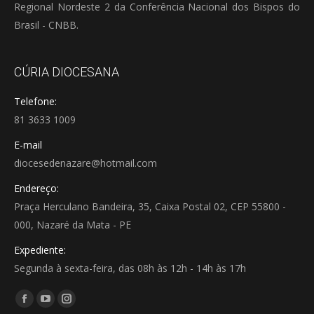
Regional Nordeste 2 da Conferência Nacional dos Bispos do
Brasil - CNBB.
CÚRIA DIOCESANA
Telefone:
81 3633 1009
E-mail
diocesedenazare@hotmail.com
Endereço:
Praça Herculano Bandeira, 35, Caixa Postal 02, CEP 55800 -
000, Nazaré da Mata - PE
Expediente:
Segunda à sexta-feira, das 08h às 12h - 14h às 17h
Encontre-nos em:
Facebook
YouTube
Instagram