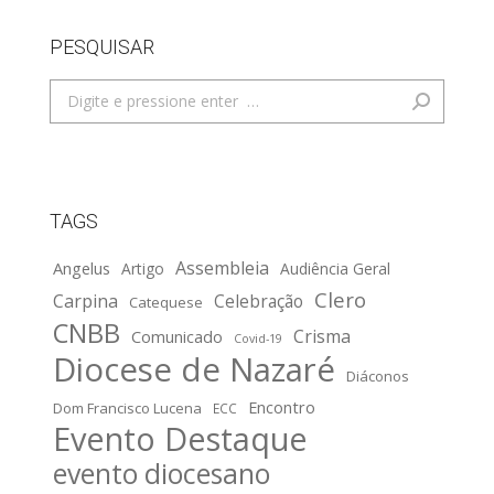
PESQUISAR
Search:
TAGS
Assembleia
Angelus
Artigo
Audiência Geral
Clero
Carpina
Celebração
Catequese
CNBB
Crisma
Comunicado
Covid-19
Diocese de Nazaré
Diáconos
Encontro
Dom Francisco Lucena
ECC
Evento Destaque
evento diocesano