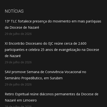
page
page
page
opens
opens
opens
NOTÍCIAS
in
in
in
13º TLC fortalece presença do movimento em mais paróquias
new
new
new
da Diocese de Nazaré
window
window
window
29 de julho de 2026
XI Encontrão Diocesano do EJC reúne cerca de 2.600
participantes e celebra 25 anos de evangelização na Diocese
de Nazaré
29 de julho de 2026
SAV promove Semana de Convivência Vocacional no
Seminário Propedêutico, em Surubim
29 de julho de 2026
Retiro Espiritual reúne diáconos permanentes da Diocese de
Nazaré em Limoeiro
28 de julho de 2026