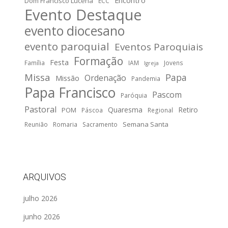
Dom Francisco Lucena
ECC
Evento Destaque
evento diocesano
evento paroquial
Eventos Paroquiais
Formação
Festa
Família
IAM
Jovens
Igreja
Missa
Papa
Ordenação
Missão
Pandemia
Papa Francisco
Pascom
Paróquia
Pastoral
Quaresma
Retiro
POM
Páscoa
Regional
Semana Santa
Reunião
Romaria
Sacramento
ARQUIVOS
julho 2026
junho 2026