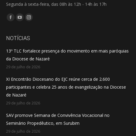
Segunda à sexta-feira, das 08h às 12h - 14h às 17h
Encontre-nos em:
Facebook
YouTube
Instagram
page
page
page
opens
opens
opens
NOTÍCIAS
in
in
in
13º TLC fortalece presença do movimento em mais paróquias
new
new
new
da Diocese de Nazaré
window
window
window
29 de julho de 2026
XI Encontrão Diocesano do EJC reúne cerca de 2.600
participantes e celebra 25 anos de evangelização na Diocese
de Nazaré
29 de julho de 2026
SAV promove Semana de Convivência Vocacional no
Seminário Propedêutico, em Surubim
29 de julho de 2026