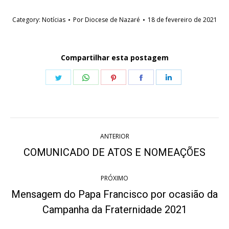
Category:
Notícias
Por
Diocese de Nazaré
18 de fevereiro de 2021
Compartilhar esta postagem
Share
Share
Share
Share
Share
on
on
on
on
on
Twitter
WhatsApp
Pinterest
Facebook
LinkedIn
Navegação
ANTERIOR
de
COMUNICADO DE ATOS E NOMEAÇÕES
Post
anterior:
post:
PRÓXIMO
Mensagem do Papa Francisco por ocasião da
Próximo
Campanha da Fraternidade 2021
post: