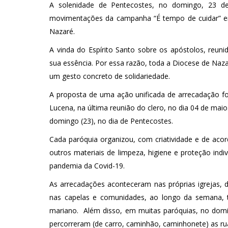
A solenidade de Pentecostes, no domingo, 23 de
movimentações da campanha “É tempo de cuidar” em
Nazaré.
A vinda do Espírito Santo sobre os apóstolos, reun
sua essência. Por essa razão, toda a Diocese de Naz
um gesto concreto de solidariedade.
A proposta de uma ação unificada de arrecadação fo
Lucena, na última reunião do clero, no dia 04 de maio
domingo (23), no dia de Pentecostes.
Cada paróquia organizou, com criatividade e de aco
outros materiais de limpeza, higiene e proteção ind
pandemia da Covid-19.
As arrecadações aconteceram nas próprias igrejas,
nas capelas e comunidades, ao longo da semana, t
mariano. Além disso, em muitas paróquias, no domin
percorreram (de carro, caminhão, caminhonete) as rua