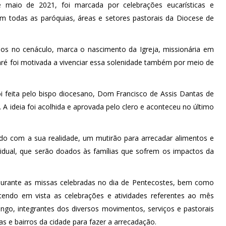
 maio de 2021, foi marcada por celebrações eucarísticas e
 todas as paróquias, áreas e setores pastorais da Diocese de
idos no cenáculo, marca o nascimento da Igreja, missionária em
aré foi motivada a vivenciar essa solenidade também por meio de
i feita pelo bispo diocesano, Dom Francisco de Assis Dantas de
. A ideia foi acolhida e aprovada pelo clero e aconteceu no último
rdo com a sua realidade, um mutirão para arrecadar alimentos e
ividual, que serão doados às famílias que sofrem os impactos da
 durante as missas celebradas no dia de Pentecostes, bem como
endo em vista as celebrações e atividades referentes ao mês
go, integrantes dos diversos movimentos, serviços e pastorais
s e bairros da cidade para fazer a arrecadação.