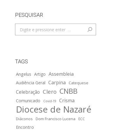
PESQUISAR
Search:
TAGS
Assembleia
Angelus
Artigo
Carpina
Audiência Geral
Catequese
CNBB
Clero
Celebração
Crisma
Comunicado
Covid-19
Diocese de Nazaré
Diáconos
Dom Francisco Lucena
ECC
Encontro