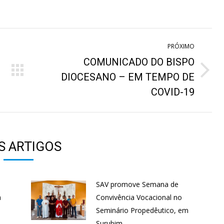
n
on
on
on
hatsApp
Pinterest
Facebook
LinkedIn
PRÓXIMO
COMUNICADO DO BISPO
Próximo
DIOCESANO – EM TEMPO DE
post:
COVID-19
S ARTIGOS
SAV promove Semana de
a
Convivência Vocacional no
Seminário Propedêutico, em
Surubim