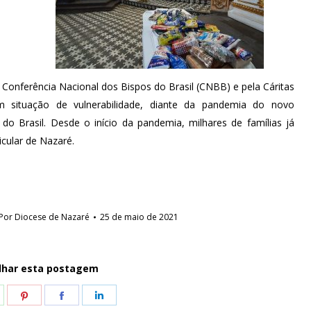
onferência Nacional dos Bispos do Brasil (CNBB) e pela Cáritas
m situação de vulnerabilidade, diante da pandemia do novo
s do Brasil. Desde o início da pandemia, milhares de famílias já
icular de Nazaré.
Por
Diocese de Nazaré
25 de maio de 2021
lhar esta postagem
hare
Share
Share
Share