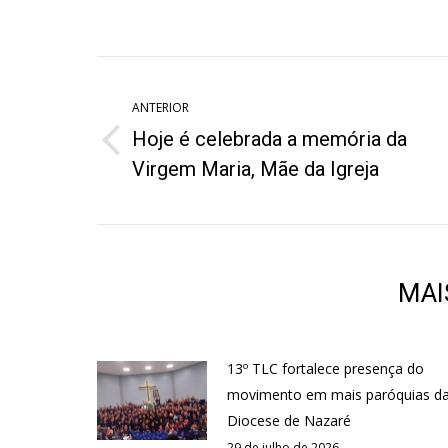
on
o
Twitter
W
Navegação
de
ANTERIOR
Hoje é celebrada a memória da
post:
Post
Virgem Maria, Mãe da Igreja
anterior:
MAI
13º TLC fortalece presença do
movimento em mais paróquias d
Diocese de Nazaré
29 de julho de 2026