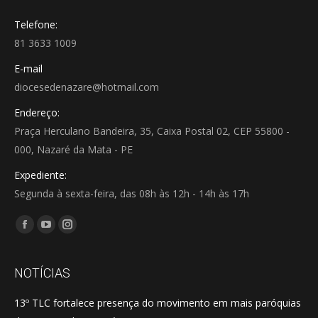
Telefone:
81 3633 1009
E-mail
diocesedenazare@hotmail.com
Endereço:
Praça Herculano Bandeira, 35, Caixa Postal 02, CEP 55800 -
000, Nazaré da Mata - PE
Expediente:
Segunda à sexta-feira, das 08h às 12h - 14h às 17h
Encontre-nos em:
Facebook
YouTube
Instagram
page
page
page
opens
opens
opens
NOTÍCIAS
in
in
in
13º TLC fortalece presença do movimento em mais paróquias
new
new
new