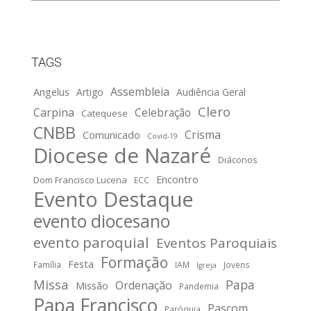
TAGS
Assembleia
Angelus
Artigo
Audiência Geral
Clero
Carpina
Celebração
Catequese
CNBB
Crisma
Comunicado
Covid-19
Diocese de Nazaré
Diáconos
Encontro
Dom Francisco Lucena
ECC
Evento Destaque
evento diocesano
evento paroquial
Eventos Paroquiais
Formação
Festa
Família
IAM
Jovens
Igreja
Missa
Papa
Ordenação
Missão
Pandemia
Papa Francisco
Pascom
Paróquia