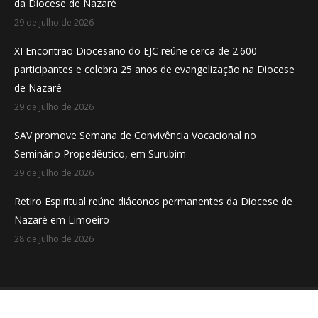
da Diocese de Nazaré
window
window
window
29 de julho de 2026
XI Encontrão Diocesano do EJC reúne cerca de 2.600
participantes e celebra 25 anos de evangelização na Diocese
de Nazaré
29 de julho de 2026
SAV promove Semana de Convivência Vocacional no
Seminário Propedêutico, em Surubim
29 de julho de 2026
Retiro Espiritual reúne diáconos permanentes da Diocese de
Nazaré em Limoeiro
28 de julho de 2026
Desenvolvido por
Aveloi
Diocese de Nazaré - Pernambuco