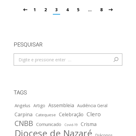
1
2
3
4
5
…
8
PESQUISAR
Search:
TAGS
Assembleia
Angelus
Artigo
Audiência Geral
Clero
Carpina
Celebração
Catequese
CNBB
Crisma
Comunicado
Covid-19
Diocese de Nazaré
Diáconos