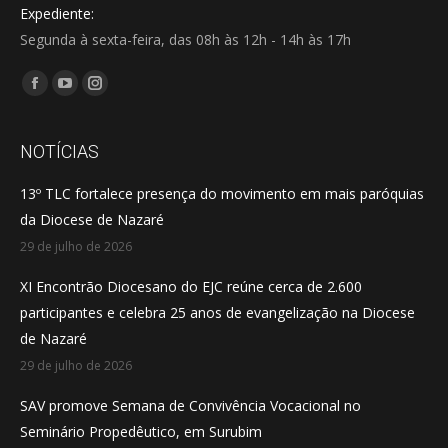
Expediente:
Segunda à sexta-feira, das 08h às 12h - 14h às 17h
Encontre-nos em:
Facebook
YouTube
Instagram
page
page
page
opens
opens
opens
NOTÍCIAS
in
in
in
13º TLC fortalece presença do movimento em mais paróquias
new
new
new
da Diocese de Nazaré
window
window
window
29 de julho de 2026
XI Encontrão Diocesano do EJC reúne cerca de 2.600
participantes e celebra 25 anos de evangelização na Diocese
de Nazaré
29 de julho de 2026
SAV promove Semana de Convivência Vocacional no
Seminário Propedêutico, em Surubim