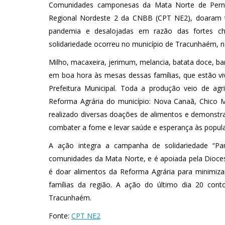
Comunidades camponesas da Mata Norte de Pern
Regional Nordeste 2 da CNBB (CPT NE2), doaram tr
pandemia e desalojadas em razão das fortes ch
solidariedade ocorreu no município de Tracunhaém, n
Milho, macaxeira, jerimum, melancia, batata doce, b
em boa hora às mesas dessas famílias, que estão vi
Prefeitura Municipal. Toda a produção veio de ag
Reforma Agrária do município: Nova Canaã, Chico M
realizado diversas doações de alimentos e demonstr
combater a fome e levar saúde e esperança às popul
A ação integra a campanha de solidariedade “Par
comunidades da Mata Norte, e é apoiada pela Dioce
é doar alimentos da Reforma Agrária para minimiza
famílias da região. A ação do último dia 20 cont
Tracunhaém.
Fonte:
CPT NE2