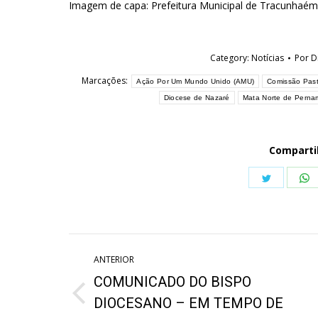
Imagem de capa: Prefeitura Municipal de Tracunhaé
Category:
Notícias
Por
D
Marcações:
Ação Por Um Mundo Unido (AMU)
Comissão Past
Diocese de Nazaré
Mata Norte de Pern
Comparti
Share
S
on
o
Twitter
W
Navegação
ANTERIOR
de
COMUNICADO DO BISPO
post:
Post
DIOCESANO – EM TEMPO DE