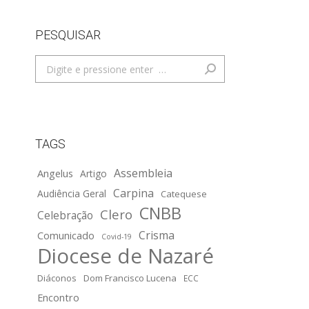
PESQUISAR
Search:
TAGS
Assembleia
Angelus
Artigo
Carpina
Audiência Geral
Catequese
CNBB
Clero
Celebração
Crisma
Comunicado
Covid-19
Diocese de Nazaré
Diáconos
Dom Francisco Lucena
ECC
Encontro