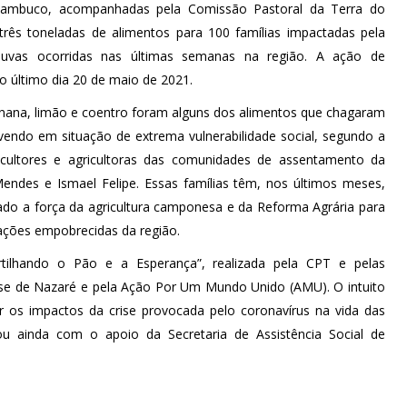
ambuco, acompanhadas pela Comissão Pastoral da Terra do
ês toneladas de alimentos para 100 famílias impactadas pela
uvas ocorridas nas últimas semanas na região. A ação de
o último dia 20 de maio de 2021.
anana, limão e coentro foram alguns dos alimentos que chagaram
vendo em situação de extrema vulnerabilidade social, segundo a
ricultores e agricultoras das comunidades de assentamento da
endes e Ismael Felipe. Essas famílias têm, nos últimos meses,
ado a força da agricultura camponesa e da Reforma Agrária para
ações empobrecidas da região.
tilhando o Pão e a Esperança”, realizada pela CPT e pelas
se de Nazaré e pela Ação Por Um Mundo Unido (AMU). O intuito
r os impactos da crise provocada pelo coronavírus na vida das
ou ainda com o apoio da Secretaria de Assistência Social de