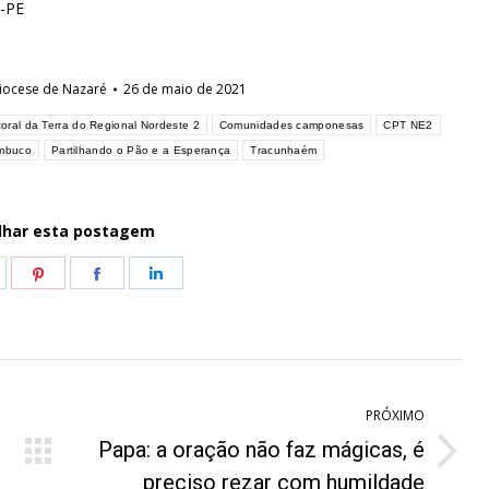
m-PE
iocese de Nazaré
26 de maio de 2021
oral da Terra do Regional Nordeste 2
Comunidades camponesas
CPT NE2
ambuco
Partilhando o Pão e a Esperança
Tracunhaém
lhar esta postagem
hare
Share
Share
Share
n
on
on
on
hatsApp
Pinterest
Facebook
LinkedIn
PRÓXIMO
Papa: a oração não faz mágicas, é
Próximo
preciso rezar com humildade