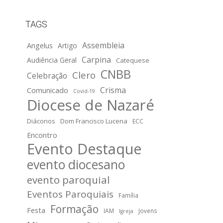
TAGS
Assembleia
Angelus
Artigo
Carpina
Audiência Geral
Catequese
CNBB
Clero
Celebração
Crisma
Comunicado
Covid-19
Diocese de Nazaré
Diáconos
Dom Francisco Lucena
ECC
Encontro
Evento Destaque
evento diocesano
evento paroquial
Eventos Paroquiais
Família
Formação
Festa
IAM
Jovens
Igreja