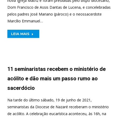
nova Igreja Matriz e foram presididas pelo bispo diocesano,
Dom Francisco de Assis Dantas de Lucena, e concelebradas
pelos padres José Mariano (pároco) e o neossacerdote
Marcílio Emmanuel…
LEIA MAIS
11 seminaristas recebem o ministério de
acólito e dão mais um passo rumo ao
sacerdócio
Na tarde do último sábado, 19 de junho de 2021,
seminaristas da Diocese de Nazaré receberam o ministério
de acólito. A celebração eucarística aconteceu, às 16h, na