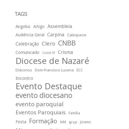
TAGS
Assembleia
Angelus
Artigo
Carpina
Audiência Geral
Catequese
CNBB
Clero
Celebração
Crisma
Comunicado
Covid-19
Diocese de Nazaré
Diáconos
Dom Francisco Lucena
ECC
Encontro
Evento Destaque
evento diocesano
evento paroquial
Eventos Paroquiais
Família
Formação
Festa
IAM
Jovens
Igreja