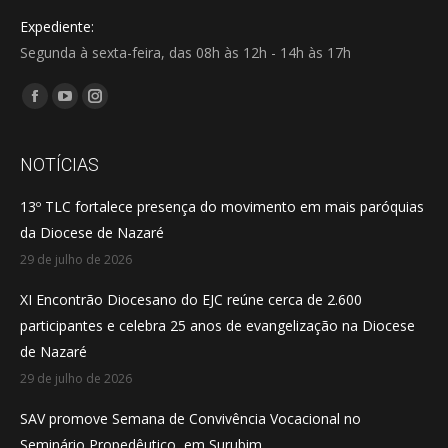
Expediente:
Segunda à sexta-feira, das 08h às 12h - 14h às 17h
Encontre-nos em:
Facebook
YouTube
Instagram
page
page
page
opens
opens
opens
NOTÍCIAS
in
in
in
13º TLC fortalece presença do movimento em mais paróquias
new
new
new
da Diocese de Nazaré
window
window
window
29 de julho de 2026
XI Encontrão Diocesano do EJC reúne cerca de 2.600
participantes e celebra 25 anos de evangelização na Diocese
de Nazaré
29 de julho de 2026
SAV promove Semana de Convivência Vocacional no
Seminário Propedêutico, em Surubim