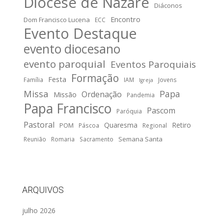
Diocese de Nazaré
Diáconos
Encontro
Dom Francisco Lucena
ECC
Evento Destaque
evento diocesano
evento paroquial
Eventos Paroquiais
Formação
Festa
Família
IAM
Jovens
Igreja
Missa
Papa
Ordenação
Missão
Pandemia
Papa Francisco
Pascom
Paróquia
Pastoral
Quaresma
Retiro
POM
Páscoa
Regional
Semana Santa
Reunião
Romaria
Sacramento
ARQUIVOS
julho 2026