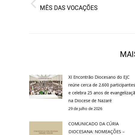
post:
Post
MÊS DAS VOCAÇÕES
anterior:
MAI
XI Encontrão Diocesano do EJC
reúne cerca de 2.600 participante
e celebra 25 anos de evangelizaç
na Diocese de Nazaré
29 de julho de 2026
COMUNICADO DA CÚRIA
DIOCESANA: NOMEAÇÕES –