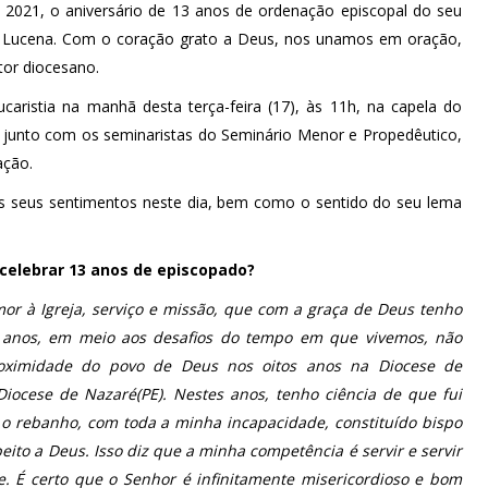
 2021, o aniversário de 13 anos de ordenação episcopal do seu
e Lucena. Com o coração grato a Deus, nos unamos em oração,
tor diocesano.
aristia na manhã desta terça-feira (17), às 11h, na capela do
 junto com os seminaristas do Seminário Menor e Propedêutico,
ação.
 seus sentimentos neste dia, bem como o sentido do seu lema
celebrar 13 anos de episcopado?
mor à Igreja, serviço e missão, que com a graça de Deus tenho
 anos, em meio aos desafios do tempo em que vivemos, não
roximidade do povo de Deus nos oitos anos na Diocese de
Diocese de Nazaré(PE). Nestes anos, tenho ciência de que fui
 o rebanho, com toda a minha incapacidade, constituído bispo
to a Deus. Isso diz que a minha competência é servir e servir
. É certo que o Senhor é infinitamente misericordioso e bom