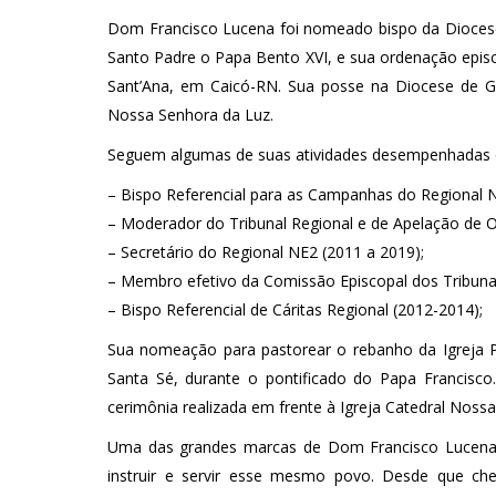
Dom Francisco Lucena foi nomeado bispo da Diocese
Santo Padre o Papa Bento XVI, e sua ordenação epi
Sant’Ana, em Caicó-RN. Sua posse na Diocese de G
Nossa Senhora da Luz.
Seguem algumas de suas atividades desempenhadas
– Bispo Referencial para as Campanhas do Regional N
– Moderador do Tribunal Regional e de Apelação de Ol
– Secretário do Regional NE2 (2011 a 2019);
– Membro efetivo da Comissão Episcopal dos Tribunai
– Bispo Referencial de Cáritas Regional (2012-2014);
Sua nomeação para pastorear o rebanho da Igreja Pa
Santa Sé, durante o pontificado do Papa Franci
cerimônia realizada em frente à Igreja Catedral Nos
Uma das grandes marcas de Dom Francisco Lucena é
instruir e servir esse mesmo povo. Desde que c