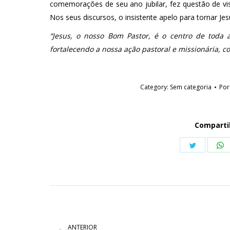
comemorações de seu ano jubilar, fez questão de visi
Nos seus discursos, o insistente apelo para tornar Je
“Jesus, o nosso Bom Pastor, é o centro de toda
fortalecendo a nossa ação pastoral e missionária, 
Category:
Sem categoria
Po
Comparti
Share
S
on
o
Twitter
W
Navegação
de
ANTERIOR