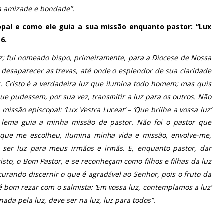
a amizade e bondade”.
opal e como ele guia a sua missão enquanto pastor: “Lux
6.
z; fui nomeado bispo, primeiramente, para a Diocese de Nossa
r desaparecer as trevas, até onde o esplendor de sua claridade
z. Cristo é a verdadeira luz que ilumina todo homem; mas quis
ue pudessem, por sua vez, transmitir a luz para os outros. Não
issão episcopal: ‘Lux Vestra Luceat’ – ‘Que brilhe a vossa luz’
e lema guia a minha missão de pastor. Não foi o pastor que
r, que me escolheu, ilumina minha vida e missão, envolve-me,
ser luz para meus irmãos e irmãs. E, enquanto pastor, dar
sto, o Bom Pastor, e se reconheçam como filhos e filhas da luz
curando discernir o que é agradável ao Senhor, pois o fruto da
é bom rezar com o salmista: ‘Em vossa luz, contemplamos a luz’
ada pela luz, deve ser na luz, luz para todos”.