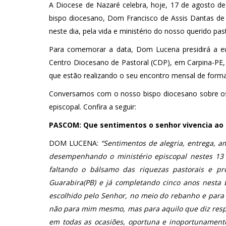
A Diocese de Nazaré celebra, hoje, 17 de agosto de
bispo diocesano, Dom Francisco de Assis Dantas d
neste dia, pela vida e ministério do nosso querido pas
Para comemorar a data, Dom Lucena presidirá a euc
Centro Diocesano de Pastoral (CDP), em Carpina-PE,
que estão realizando o seu encontro mensal de form
Conversamos com o nosso bispo diocesano sobre os
episcopal. Confira a seguir:
PASCOM: Que sentimentos o senhor vivencia ao 
DOM LUCENA:
“Sentimentos de alegria, entrega, a
desempenhando o ministério episcopal nestes 13
faltando o bálsamo das riquezas pastorais e p
Guarabira(PB) e já completando cinco anos nesta 
escolhido pelo Senhor, no meio do rebanho e para
não para mim mesmo, mas para aquilo que diz respei
em todas as ocasiões, oportuna e inoportunamente