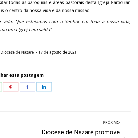
tar todas as paróquias e áreas pastorais desta Igreja Particular.
sus o centro da nossa vida e da nossa missão.
 a vida. Que estejamos com o Senhor em toda a nossa vida,
como uma Igreja em saída”
.
r
Diocese de Nazaré
17 de agosto de 2021
lhar esta postagem
hare
Share
Share
Share
n
on
on
on
hatsApp
Pinterest
Facebook
LinkedIn
PRÓXIMO
Diocese de Nazaré promove