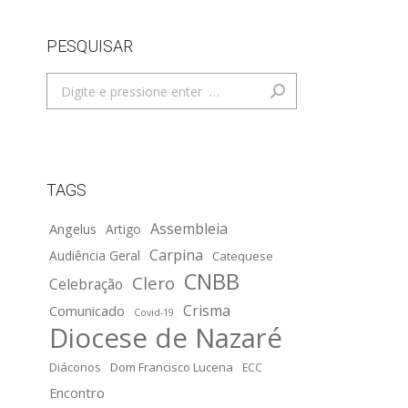
PESQUISAR
Search:
TAGS
Assembleia
Angelus
Artigo
Carpina
Audiência Geral
Catequese
CNBB
Clero
Celebração
Crisma
Comunicado
Covid-19
Diocese de Nazaré
Diáconos
Dom Francisco Lucena
ECC
Encontro