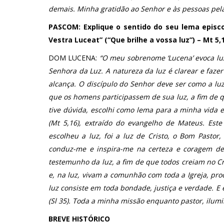
demais. Minha gratidão ao Senhor e às pessoas pel
PASCOM: Explique o sentido do seu lema episc
Vestra Luceat” (“Que brilhe a vossa luz”) – Mt 5,1
DOM LUCENA:
“O meu sobrenome ‘Lucena’ evoca lu
Senhora da Luz. A natureza da luz é clarear e faze
alcança. O discípulo do Senhor deve ser como a lu
que os homens participassem de sua luz, a fim de q
tive dúvida, escolhi como lema para a minha vida e m
(Mt 5,16), extraído do evangelho de Mateus. Est
escolheu a luz, foi a luz de Cristo, o Bom Pasto
conduz-me e inspira-me na certeza e coragem de 
testemunho da luz, a fim de que todos creiam no Cri
e, na luz, vivam a comunhão com toda a Igreja, pro
luz consiste em toda bondade, justiça e verdade. E 
(Sl 35). Toda a minha missão enquanto pastor, ilumin
BREVE HISTÓRICO