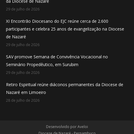
da Diocese de Nazaré
window
window
window
29 de julho de 2026
XI Encontrão Diocesano do EJC reúne cerca de 2.600
participantes e celebra 25 anos de evangelização na Diocese
de Nazaré
29 de julho de 2026
SAV promove Semana de Convivência Vocacional no
Seminário Propedêutico, em Surubim
29 de julho de 2026
Retiro Espiritual reúne diáconos permanentes da Diocese de
Nazaré em Limoeiro
28 de julho de 2026
Desenvolvido por
Aveloi
Diocese de Nazaré - Pernambuco