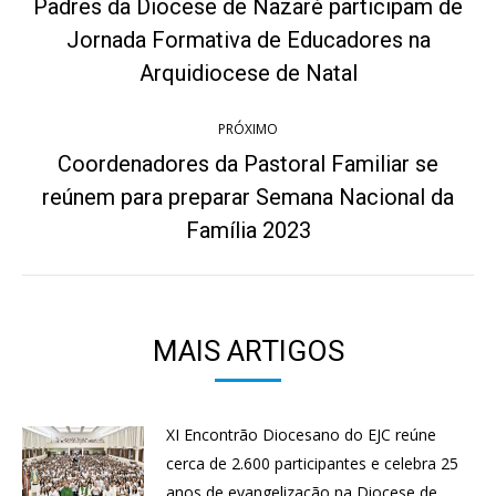
de
Padres da Diocese de Nazaré participam de
post:
Jornada Formativa de Educadores na
Post
anterior:
Arquidiocese de Natal
PRÓXIMO
Coordenadores da Pastoral Familiar se
reúnem para preparar Semana Nacional da
Próximo
post:
Família 2023
MAIS ARTIGOS
XI Encontrão Diocesano do EJC reúne
cerca de 2.600 participantes e celebra 25
anos de evangelização na Diocese de