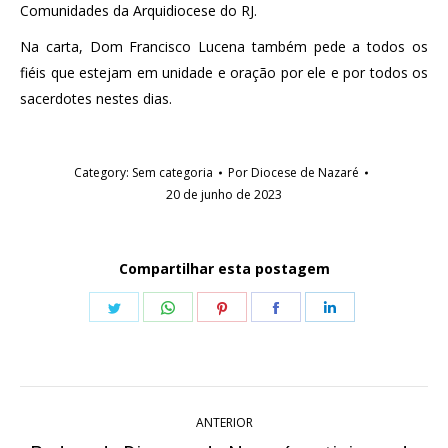
Comunidades da Arquidiocese do RJ.
Na carta, Dom Francisco Lucena também pede a todos os
fiéis que estejam em unidade e oração por ele e por todos os
sacerdotes nestes dias.
Category:
Sem categoria
Por
Diocese de Nazaré
20 de junho de 2023
Compartilhar esta postagem
Share
Share
Share
Share
Share
on
on
on
on
on
Twitter
WhatsApp
Pinterest
Facebook
LinkedIn
Navegação
ANTERIOR