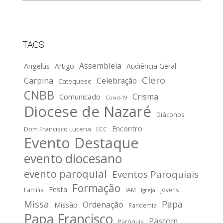
TAGS
Assembleia
Angelus
Artigo
Audiência Geral
Clero
Carpina
Celebração
Catequese
CNBB
Crisma
Comunicado
Covid-19
Diocese de Nazaré
Diáconos
Encontro
Dom Francisco Lucena
ECC
Evento Destaque
evento diocesano
evento paroquial
Eventos Paroquiais
Formação
Festa
Família
IAM
Jovens
Igreja
Missa
Papa
Ordenação
Missão
Pandemia
Papa Francisco
Pascom
Paróquia