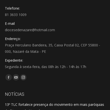
Telefone:
81 3633 1009
E-mail
diocesedenazare@hotmail.com
Endereço:
Praça Herculano Bandeira, 35, Caixa Postal 02, CEP 55800 -
000, Nazaré da Mata - PE
Expediente:
Segunda à sexta-feira, das 08h às 12h - 14h às 17h
Encontre-nos em:
Facebook
YouTube
Instagram
page
page
page
opens
opens
opens
NOTÍCIAS
in
in
in
13º TLC fortalece presença do movimento em mais paróquias
new
new
new