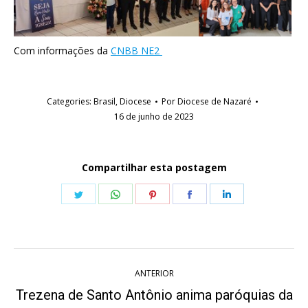
Com informações da
CNBB NE2
Categories:
Brasil
,
Diocese
Por
Diocese de Nazaré
16 de junho de 2023
Compartilhar esta postagem
Share
Share
Share
Share
Share
on
on
on
on
on
Twitter
WhatsApp
Pinterest
Facebook
LinkedIn
Navegação
ANTERIOR
de
Trezena de Santo Antônio anima paróquias da
Post