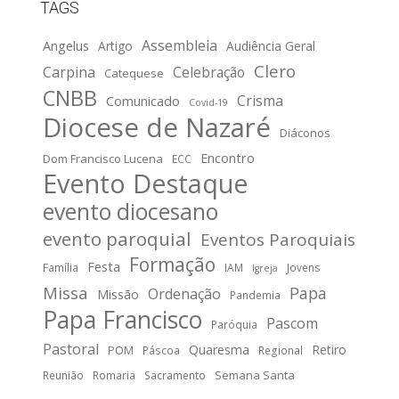
TAGS
Assembleia
Angelus
Artigo
Audiência Geral
Clero
Carpina
Celebração
Catequese
CNBB
Crisma
Comunicado
Covid-19
Diocese de Nazaré
Diáconos
Encontro
Dom Francisco Lucena
ECC
Evento Destaque
evento diocesano
evento paroquial
Eventos Paroquiais
Formação
Festa
Família
IAM
Jovens
Igreja
Missa
Papa
Ordenação
Missão
Pandemia
Papa Francisco
Pascom
Paróquia
Pastoral
Quaresma
Retiro
POM
Páscoa
Regional
Semana Santa
Reunião
Romaria
Sacramento