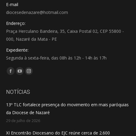
E-mail
diocesedenazare@hotmail.com
Endereço:
Praça Herculano Bandeira, 35, Caixa Postal 02, CEP 55800 -
000, Nazaré da Mata - PE
Expediente:
Segunda à sexta-feira, das 08h às 12h - 14h às 17h
Encontre-nos em:
Facebook
YouTube
Instagram
page
page
page
opens
opens
opens
NOTÍCIAS
in
in
in
13º TLC fortalece presença do movimento em mais paróquias
new
new
new
da Diocese de Nazaré
window
window
window
29 de julho de 2026
XI Encontrão Diocesano do EJC reúne cerca de 2.600