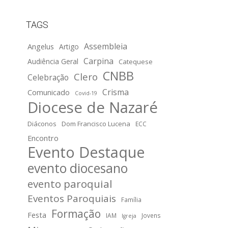
TAGS
Assembleia
Angelus
Artigo
Carpina
Audiência Geral
Catequese
CNBB
Clero
Celebração
Crisma
Comunicado
Covid-19
Diocese de Nazaré
Diáconos
Dom Francisco Lucena
ECC
Encontro
Evento Destaque
evento diocesano
evento paroquial
Eventos Paroquiais
Família
Formação
Festa
IAM
Jovens
Igreja