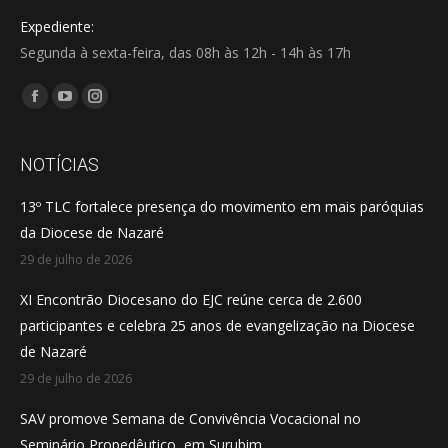
Expediente:
Segunda à sexta-feira, das 08h às 12h - 14h às 17h
Encontre-nos em:
Facebook
YouTube
Instagram
page
page
page
opens
opens
opens
NOTÍCIAS
in
in
in
13º TLC fortalece presença do movimento em mais paróquias
new
new
new
da Diocese de Nazaré
window
window
window
29 de julho de 2026
XI Encontrão Diocesano do EJC reúne cerca de 2.600
participantes e celebra 25 anos de evangelização na Diocese
de Nazaré
29 de julho de 2026
SAV promove Semana de Convivência Vocacional no
Seminário Propedêutico, em Surubim