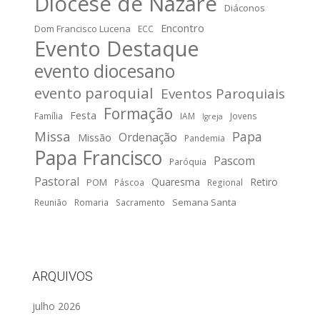
Diocese de Nazaré
Diáconos
Encontro
Dom Francisco Lucena
ECC
Evento Destaque
evento diocesano
evento paroquial
Eventos Paroquiais
Formação
Festa
Família
IAM
Jovens
Igreja
Missa
Papa
Ordenação
Missão
Pandemia
Papa Francisco
Pascom
Paróquia
Pastoral
Quaresma
Retiro
POM
Páscoa
Regional
Semana Santa
Reunião
Romaria
Sacramento
ARQUIVOS
julho 2026