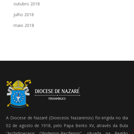
outubro 2018
julho 2018
maio 2018
A Diocese de Nazaré (Dioecesis Nazarensis) foi erigida no dia
02 de agosto de 1918, pelo Papa Bento XV, através da Bula
“Archidioecesis Olindensis-Recifensis”, situada na Região