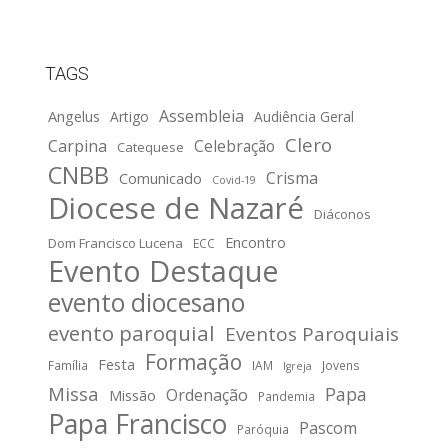
TAGS
Assembleia
Angelus
Artigo
Audiência Geral
Clero
Carpina
Celebração
Catequese
CNBB
Crisma
Comunicado
Covid-19
Diocese de Nazaré
Diáconos
Encontro
Dom Francisco Lucena
ECC
Evento Destaque
evento diocesano
evento paroquial
Eventos Paroquiais
Formação
Festa
Família
IAM
Jovens
Igreja
Missa
Papa
Ordenação
Missão
Pandemia
Papa Francisco
Pascom
Paróquia