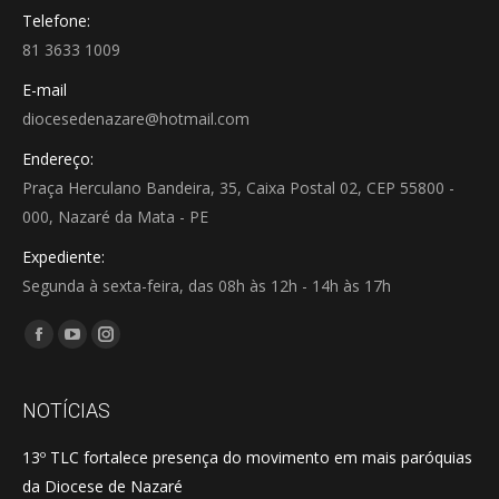
Telefone:
81 3633 1009
E-mail
diocesedenazare@hotmail.com
Endereço:
Praça Herculano Bandeira, 35, Caixa Postal 02, CEP 55800 -
000, Nazaré da Mata - PE
Expediente:
Segunda à sexta-feira, das 08h às 12h - 14h às 17h
Encontre-nos em:
Facebook
YouTube
Instagram
page
page
page
opens
opens
opens
NOTÍCIAS
in
in
in
13º TLC fortalece presença do movimento em mais paróquias
new
new
new
da Diocese de Nazaré
window
window
window