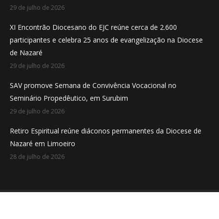
29 de julho de 2026
XI Encontrão Diocesano do EJC reúne cerca de 2.600
participantes e celebra 25 anos de evangelização na Diocese
de Nazaré
29 de julho de 2026
SAV promove Semana de Convivência Vocacional no
Seminário Propedêutico, em Surubim
29 de julho de 2026
Retiro Espiritual reúne diáconos permanentes da Diocese de
Nazaré em Limoeiro
28 de julho de 2026
Desenvolvido por
Aveloi
Diocese de Nazaré - Pernambuco