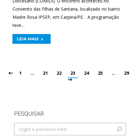
Diocesano (COMIDI). O encontro aconteceu no
Convento das Filhas de Santana, localizado no bairro
Madre Rosa IPSEP, em Carpina/PE. A programação
teve…
LEIA MAIS
1
…
21
22
23
24
25
…
29
PESQUISAR
Search: