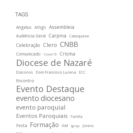
TAGS
Assembleia
Angelus
Artigo
Carpina
Audiência Geral
Catequese
CNBB
Clero
Celebração
Crisma
Comunicado
Covid-19
Diocese de Nazaré
Diáconos
Dom Francisco Lucena
ECC
Encontro
Evento Destaque
evento diocesano
evento paroquial
Eventos Paroquiais
Família
Formação
Festa
IAM
Jovens
Igreja