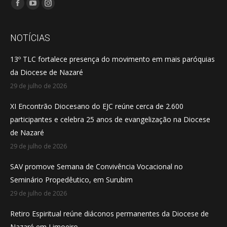
Encontre-nos em:
Facebook
YouTube
Instagram
page
page
page
opens
opens
opens
NOTÍCIAS
in
in
in
13º TLC fortalece presença do movimento em mais paróquias
new
new
new
da Diocese de Nazaré
window
window
window
29 de julho de 2026
XI Encontrão Diocesano do EJC reúne cerca de 2.600
participantes e celebra 25 anos de evangelização na Diocese
de Nazaré
29 de julho de 2026
SAV promove Semana de Convivência Vocacional no
Seminário Propedêutico, em Surubim
29 de julho de 2026
Retiro Espiritual reúne diáconos permanentes da Diocese de
Nazaré em Limoeiro