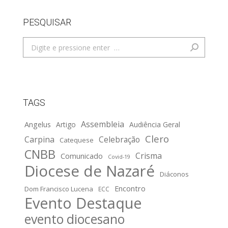
PESQUISAR
Search:
TAGS
Assembleia
Angelus
Artigo
Audiência Geral
Clero
Carpina
Celebração
Catequese
CNBB
Crisma
Comunicado
Covid-19
Diocese de Nazaré
Diáconos
Encontro
Dom Francisco Lucena
ECC
Evento Destaque
evento diocesano