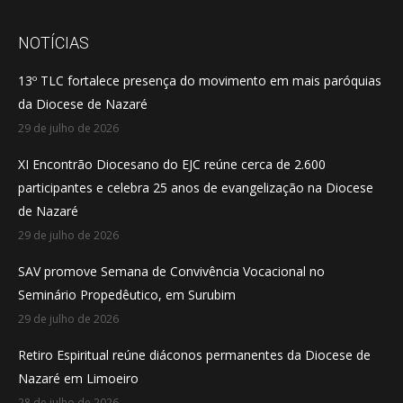
page
page
page
opens
opens
opens
NOTÍCIAS
in
in
in
13º TLC fortalece presença do movimento em mais paróquias
new
new
new
da Diocese de Nazaré
window
window
window
29 de julho de 2026
XI Encontrão Diocesano do EJC reúne cerca de 2.600
participantes e celebra 25 anos de evangelização na Diocese
de Nazaré
29 de julho de 2026
SAV promove Semana de Convivência Vocacional no
Seminário Propedêutico, em Surubim
29 de julho de 2026
Retiro Espiritual reúne diáconos permanentes da Diocese de
Nazaré em Limoeiro
28 de julho de 2026