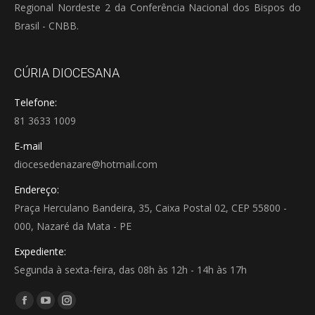
Regional Nordeste 2 da Conferência Nacional dos Bispos do
Brasil - CNBB.
CÚRIA DIOCESANA
Telefone:
81 3633 1009
E-mail
diocesedenazare@hotmail.com
Endereço:
Praça Herculano Bandeira, 35, Caixa Postal 02, CEP 55800 -
000, Nazaré da Mata - PE
Expediente:
Segunda à sexta-feira, das 08h às 12h - 14h às 17h
Encontre-nos em:
Facebook
YouTube
Instagram