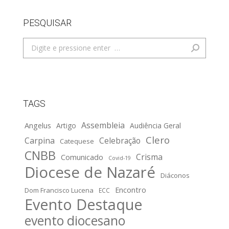
PESQUISAR
Search:
TAGS
Assembleia
Angelus
Artigo
Audiência Geral
Clero
Carpina
Celebração
Catequese
CNBB
Crisma
Comunicado
Covid-19
Diocese de Nazaré
Diáconos
Encontro
Dom Francisco Lucena
ECC
Evento Destaque
evento diocesano