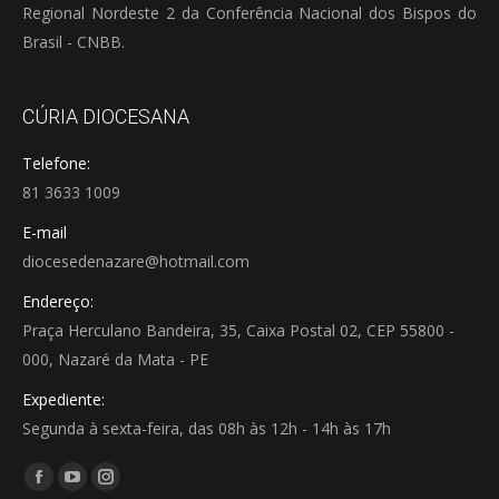
Regional Nordeste 2 da Conferência Nacional dos Bispos do
Brasil - CNBB.
CÚRIA DIOCESANA
Telefone:
81 3633 1009
E-mail
diocesedenazare@hotmail.com
Endereço:
Praça Herculano Bandeira, 35, Caixa Postal 02, CEP 55800 -
000, Nazaré da Mata - PE
Expediente:
Segunda à sexta-feira, das 08h às 12h - 14h às 17h
Encontre-nos em:
Facebook
YouTube
Instagram