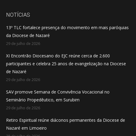
page
page
page
opens
opens
opens
NOTÍCIAS
in
in
in
13º TLC fortalece presença do movimento em mais paróquias
new
new
new
da Diocese de Nazaré
window
window
window
29 de julho de 2026
XI Encontrão Diocesano do EJC reúne cerca de 2.600
participantes e celebra 25 anos de evangelização na Diocese
de Nazaré
29 de julho de 2026
SAV promove Semana de Convivência Vocacional no
Seminário Propedêutico, em Surubim
29 de julho de 2026
Retiro Espiritual reúne diáconos permanentes da Diocese de
Nazaré em Limoeiro