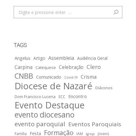
Search:
TAGS
Assembleia
Angelus
Artigo
Audiência Geral
Clero
Carpina
Celebração
Catequese
CNBB
Crisma
Comunicado
Covid-19
Diocese de Nazaré
Diáconos
Encontro
Dom Francisco Lucena
ECC
Evento Destaque
evento diocesano
evento paroquial
Eventos Paroquiais
Formação
Festa
Família
IAM
Jovens
Igreja