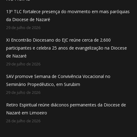
in
in
in
13º TLC fortalece presença do movimento em mais paróquias
new
new
new
da Diocese de Nazaré
window
window
window
29 de julho de 2026
XI Encontrão Diocesano do EJC reúne cerca de 2.600
participantes e celebra 25 anos de evangelização na Diocese
de Nazaré
29 de julho de 2026
SAV promove Semana de Convivência Vocacional no
Seminário Propedêutico, em Surubim
29 de julho de 2026
Retiro Espiritual reúne diáconos permanentes da Diocese de
Nazaré em Limoeiro
28 de julho de 2026