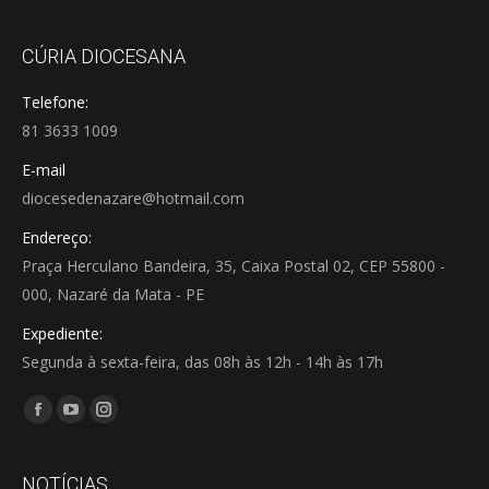
CÚRIA DIOCESANA
Telefone:
81 3633 1009
E-mail
diocesedenazare@hotmail.com
Endereço:
Praça Herculano Bandeira, 35, Caixa Postal 02, CEP 55800 -
000, Nazaré da Mata - PE
Expediente:
Segunda à sexta-feira, das 08h às 12h - 14h às 17h
Encontre-nos em:
Facebook
YouTube
Instagram
page
page
page
opens
opens
opens
NOTÍCIAS